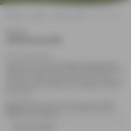
Sākumlapa
Iepirkumi
Iepirkumu rezultāti
JPD2014/212/MI
Klausīties
JPD2014/212/MI
(id.Nr.JPD2014/212/MI)
Piedāvājums jāiesniedz
līdz 2015.gada 3.februāra plkst.
11.00
Jelgavas pilsētas domes Klientu apkalpošanas centrā,
Lielā ielā 11, Jelgavā, LV-3001, 131.kabinetā, darbdienās:
pirmdienās no plkst. 8.00 līdz 19.00, otrdienās, trešdienās un
ceturtdienās no plkst. 8.00 līdz 17.00, piektdienās no plkst.
8.00 līdz 14.30.
Kontaktpersona:
iepirkuma komisijas sekretāre
Anna
Rubene
, e-pasta adrese: anna.rubene@dome.jelgava.lv,
t.63005519; fakss:63005511.
LĒMUMS (120.04 kb)