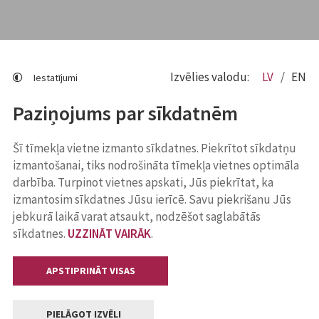
Izvēlies valodu:
LV
EN
Iestatījumi
Paziņojums par sīkdatnēm
Šī tīmekļa vietne izmanto sīkdatnes. Piekrītot sīkdatņu
izmantošanai, tiks nodrošināta tīmekļa vietnes optimāla
darbība. Turpinot vietnes apskati, Jūs piekrītat, ka
izmantosim sīkdatnes Jūsu ierīcē. Savu piekrišanu Jūs
jebkurā laikā varat atsaukt, nodzēšot saglabātās
sīkdatnes.
UZZINĀT VAIRĀK
.
APSTIPRINĀT VISAS
PIELĀGOT IZVĒLI