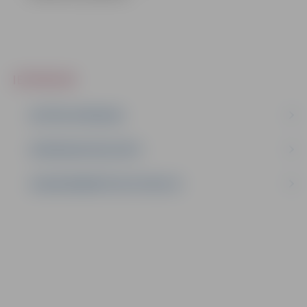
IEPIRKUMI
AKTĪVIE IEPIRKUMI
IEPIRKUMU REZULTĀTI
LĪGUMI ĀRKĀRTĒJĀ SITUĀCIJĀ