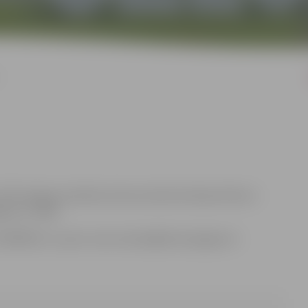
13.00 Jelgavas pilsētas domes administrācijas Klientu
avā, LV-3001.
 63005519, e-pasts: anna.rubene@dome.jelgava.lv