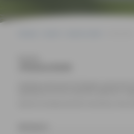
Sākumlapa
Iepirkumi
Iepirkumu rezultāti
JPD2014/39/MI
Klausīties
JPD2014/39/MI
Piedāvājums jāiesniedz līdz 2014.gada 7.aprīlim plkst.
apkalpošanas centrā 131. kabinetā, Lielajā ielā 11, Jelg
Iepirkumu komisijas sekretāre: Anna Rubene, tālrunis
PĀRTRAUKTS