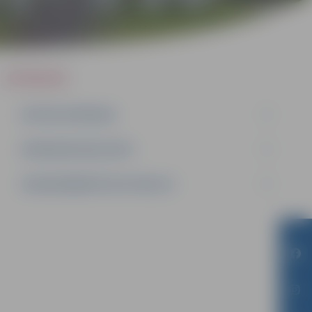
IEPIRKUMI
AKTĪVIE IEPIRKUMI
IEPIRKUMU REZULTĀTI
LĪGUMI ĀRKĀRTĒJĀ SITUĀCIJĀ