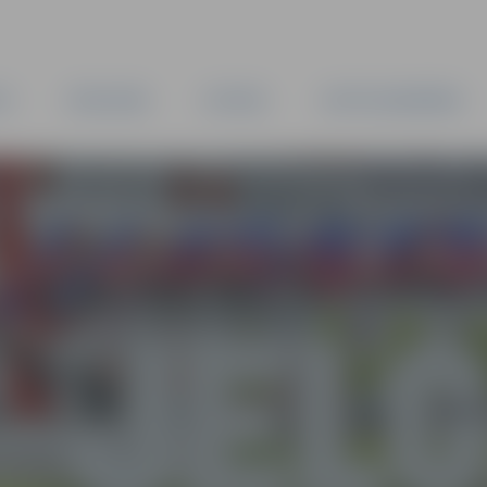
TA
PAŠVALDĪBA
IESTĀDES
KAPITĀLSABIEDRĪBAS