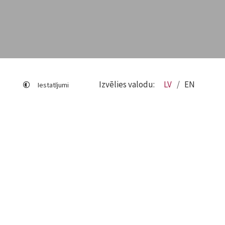
Izvēlies valodu:
LV
EN
Iestatījumi