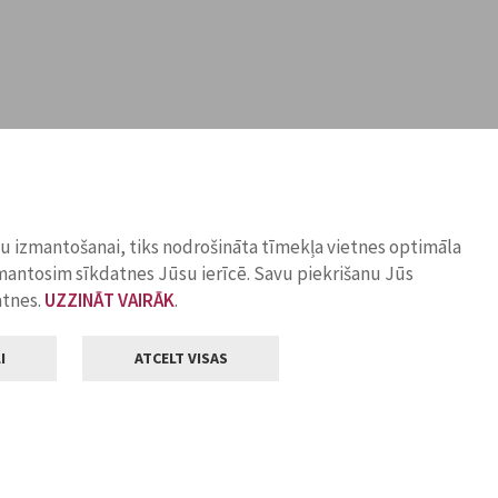
ņu izmantošanai, tiks nodrošināta tīmekļa vietnes optimāla
zmantosim sīkdatnes Jūsu ierīcē. Savu piekrišanu Jūs
atnes.
UZZINĀT VAIRĀK
.
I
ATCELT VISAS