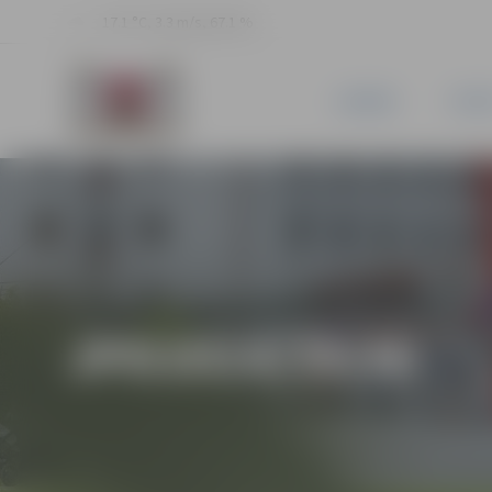
17.1 °C, 3.3 m/s, 67.1 %
JAUNUMI
PILSĒ
JPD2014/39/MI