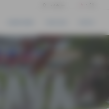
LV
EN
Iestatījumi
UZŅĒMĒJDARBĪBA
PAKALPOJUMI
KONTAKTI