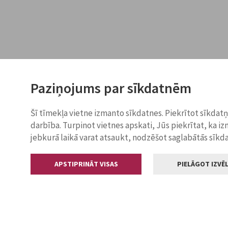
Paziņojums par sīkdatnēm
Šī tīmekļa vietne izmanto sīkdatnes. Piekrītot sīkdat
darbība. Turpinot vietnes apskati, Jūs piekrītat, ka i
jebkurā laikā varat atsaukt, nodzēšot saglabātās sīkd
APSTIPRINĀT VISAS
PIELĀGOT IZVĒL