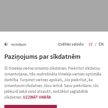
Izvēlies valodu:
LV
EN
Iestatījumi
Paziņojums par sīkdatnēm
Šī tīmekļa vietne izmanto sīkdatnes. Piekrītot sīkdatņu
izmantošanai, tiks nodrošināta tīmekļa vietnes optimāla
darbība. Turpinot vietnes apskati, Jūs piekrītat, ka
izmantosim sīkdatnes Jūsu ierīcē. Savu piekrišanu Jūs
jebkurā laikā varat atsaukt, nodzēšot saglabātās
sīkdatnes.
UZZINĀT VAIRĀK
.