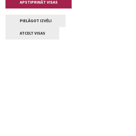
APSTIPRINĀT VISAS
PIELĀGOT IZVĒLI
ATCELT VISAS
Kontakti
Jelgavas valstpilsētas pašvaldība
Lielā iela 11, Jelgava, LV-3001
+371 63005522
pasts@jelgava.lv