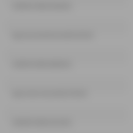
LEMUMS 3 DAKA (130.42 kb)
ligums pii zemenite buvdarbi (4.6 mb)
LEMUMS 4 DAKA (168.03 kb)
ligums tehn vsk buvdarbi (4.78 mb)
LEMUMS 5 DAKA (122.33 kb)