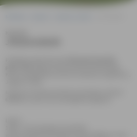
Sākumlapa
Iepirkumi
Iepirkumu rezultāti
JPD2014/68/MI
Klausīties
JPD2014/68/MI
Piedāvājums jāiesniedz līdz
2014.gada 28.aprīlim
plkst.10.00
Jelgavas pilsētas domes administrācijas
Klientu apkalpošanas centrā 131. kabinetā, Lielajā ielā 11,
Jelgavā, LV-3001.
Iepirkumu komisijas sekretāre: Anna Rubene, tālrunis
63005519, e-pasts: anna.rubene@dome.jelgava.lv
Līgumi:
1.daļa – http://jip.jelgava.lv/publiskie-
iepirkumi/iepirkumi/izpilditie-iepirkumi/856-par-telpu-