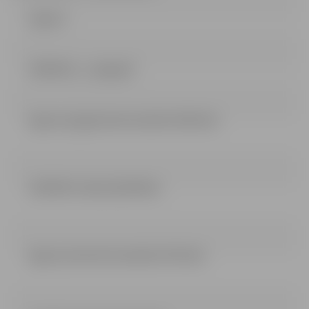
Līgums
LĒMUMS_1_daļa.pdf
ligums pii gaismina buvdarbi (4.58 mb)
LEMUMS 2 dala (162.04 kb)
ligums pii lacitis buvdarbi (4.76 mb)