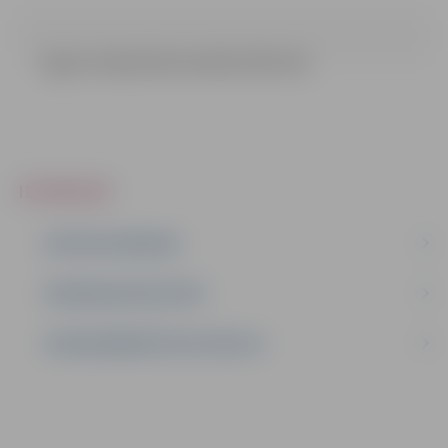
ligums vakarskola buvdarbi (4.91 mb)
IEPIRKUMI
AKTĪVIE IEPIRKUMI
IEPIRKUMU REZULTĀTI
LĪGUMI ĀRKĀRTĒJĀ SITUĀCIJĀ