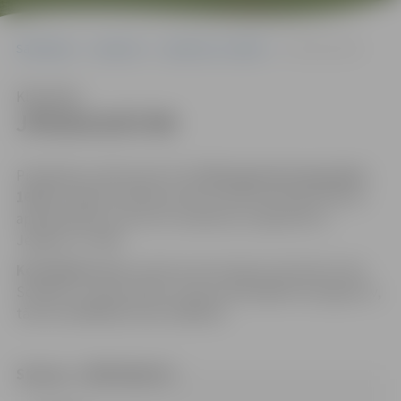
Sākumlapa
Iepirkumi
Iepirkumu rezultāti
JPD2014/87/MI
Klausīties
JPD2014/87/MI
Piedāvājums jāiesniedz līdz
2014.gada 26.maija plkst.
16.00
, Jelgavas pilsētas domes administrācijas Klientu
apkalpošanas centrā 131. kabinetā, Lielajā ielā 11,
Jelgavā, LV-3001.
Kontaktpersona:
iepirkuma komisijas sekretāre Indra
Soldāne, e-pasta adrese: indra.soldane@dome.jelgava.lv,
tālrunis 63005546, fakss 63005511.
Statuss – PĀRTRAUKTS