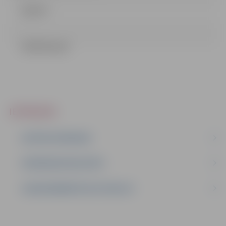
Līgums
LĒMUMS.pdf
IEPIRKUMI
AKTĪVIE IEPIRKUMI
IEPIRKUMU REZULTĀTI
LĪGUMI ĀRKĀRTĒJĀ SITUĀCIJĀ