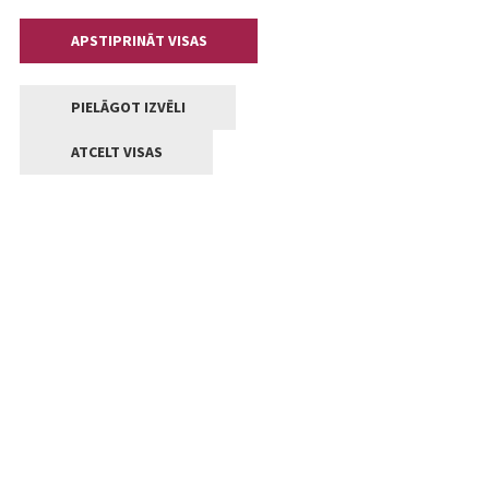
APSTIPRINĀT VISAS
PIELĀGOT IZVĒLI
ATCELT VISAS
Kontakti
Jelgavas valstpilsētas pašvaldība
Lielā iela 11, Jelgava, LV-3001
+371 63005522