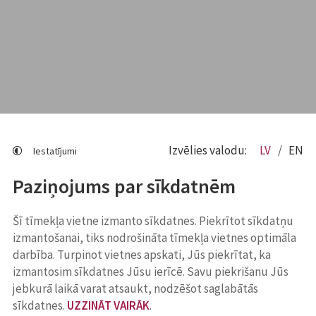
Izvēlies valodu:
LV
EN
Iestatījumi
Paziņojums par sīkdatnēm
Šī tīmekļa vietne izmanto sīkdatnes. Piekrītot sīkdatņu
izmantošanai, tiks nodrošināta tīmekļa vietnes optimāla
darbība. Turpinot vietnes apskati, Jūs piekrītat, ka
izmantosim sīkdatnes Jūsu ierīcē. Savu piekrišanu Jūs
jebkurā laikā varat atsaukt, nodzēšot saglabātās
sīkdatnes.
UZZINĀT VAIRĀK
.