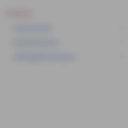
IEPIRKUMI
AKTĪVIE IEPIRKUMI
IEPIRKUMU REZULTĀTI
LĪGUMI ĀRKĀRTĒJĀ SITUĀCIJĀ