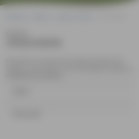
Sākumlapa
Iepirkumi
Iepirkumu rezultāti
JPD2014/89/MI.
Klausīties
JPD2014/89/MI.
Kontaktpersona: iepirkuma komisijas sekretāre Indra
Soldāne, e-pasta adrese: Indra.Soldane@dome.jelgava.lv,
t.63005546; fakss:63005511.
Līgums
lēmums.pdf