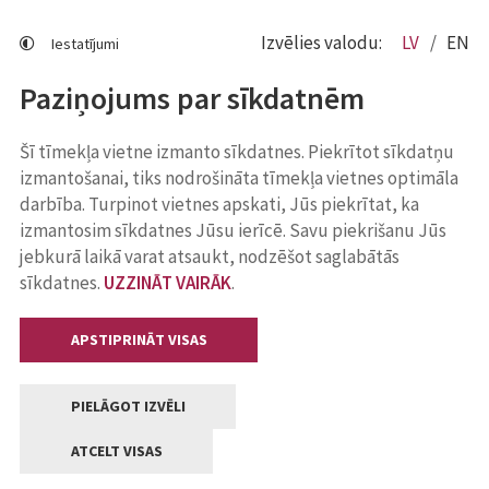
Izvēlies valodu:
LV
EN
Iestatījumi
Paziņojums par sīkdatnēm
Šī tīmekļa vietne izmanto sīkdatnes. Piekrītot sīkdatņu
izmantošanai, tiks nodrošināta tīmekļa vietnes optimāla
darbība. Turpinot vietnes apskati, Jūs piekrītat, ka
izmantosim sīkdatnes Jūsu ierīcē. Savu piekrišanu Jūs
jebkurā laikā varat atsaukt, nodzēšot saglabātās
sīkdatnes.
UZZINĀT VAIRĀK
.
APSTIPRINĀT VISAS
PIELĀGOT IZVĒLI
ATCELT VISAS