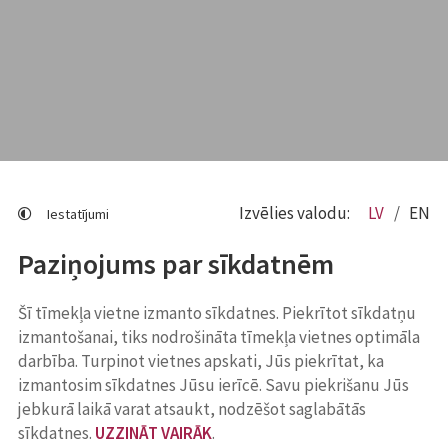
Izvēlies valodu:
LV
EN
Iestatījumi
Paziņojums par sīkdatnēm
Šī tīmekļa vietne izmanto sīkdatnes. Piekrītot sīkdatņu
izmantošanai, tiks nodrošināta tīmekļa vietnes optimāla
darbība. Turpinot vietnes apskati, Jūs piekrītat, ka
izmantosim sīkdatnes Jūsu ierīcē. Savu piekrišanu Jūs
jebkurā laikā varat atsaukt, nodzēšot saglabātās
sīkdatnes.
UZZINĀT VAIRĀK
.