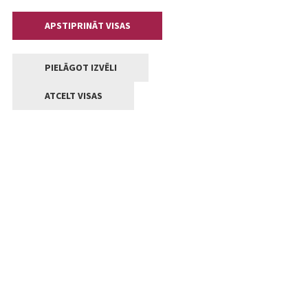
APSTIPRINĀT VISAS
PIELĀGOT IZVĒLI
ATCELT VISAS
Kontakti
Jelgavas valstpilsētas pašvaldība
Lielā iela 11, Jelgava, LV-3001
+371 63005522