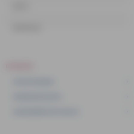
Līgums
LĒMUMS.pdf
IEPIRKUMI
AKTĪVIE IEPIRKUMI
IEPIRKUMU REZULTĀTI
LĪGUMI ĀRKĀRTĒJĀ SITUĀCIJĀ