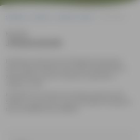
Sākumlapa
Iepirkumi
Iepirkumu rezultāti
JPD2014/92/MI
Klausīties
JPD2014/92/MI
Piedāvājums jāiesniedz līdz 2014.gada 26.maija plkst.
10.00, Jelgavas pilsētas domes administrācijas Klientu
apkalpošanas centrā 131. kabinetā, Lielajā ielā 11,
Jelgavā, LV-3001.
Kontaktpersona: iepirkuma komisijas sekretāre Indra
Soldāne, e-pasta adrese: indra.soldane@dome.jelgava.lv,
tālrunis 63005546, fakss 63005511.