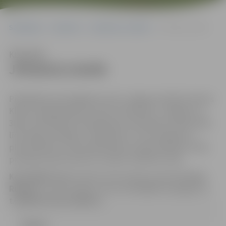
Sākumlapa
Iepirkumi
Iepirkumu rezultāti
JPD2015/134/MI
Klausīties
JPD2015/134/MI
Piedāvājuma iesniegšanas vieta: Jelgavas pilsētas domes
Klientu apkalpošanas centrā, Lielā ielā 11, Jelgavā, LV-
3001, 131.kabinetā, darbdienās: pirmdienās no plkst.8.00
līdz 19.00, otrdienās, trešdienās un ceturtdienās no
plkst.8.00 līdz 17.00, piektdienās no plkst.8.00 līdz 14.30,
pusdienas pārtraukums no plkst.12.00 līdz 13.00.
Kontaktpersona
: Iepirkuma komisijas sekretāre
Anna
Rubene
, e-pasta adrese: anna.rubene@dome.jelgava.lv,
t.63005519; fakss:63005511.
Līgums