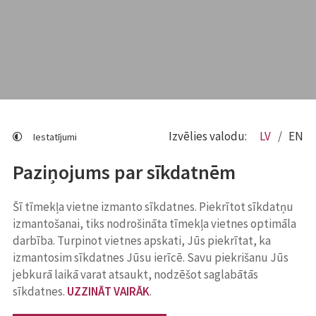
Izvēlies valodu:
LV
EN
Iestatījumi
Paziņojums par sīkdatnēm
Šī tīmekļa vietne izmanto sīkdatnes. Piekrītot sīkdatņu
izmantošanai, tiks nodrošināta tīmekļa vietnes optimāla
darbība. Turpinot vietnes apskati, Jūs piekrītat, ka
izmantosim sīkdatnes Jūsu ierīcē. Savu piekrišanu Jūs
jebkurā laikā varat atsaukt, nodzēšot saglabātās
sīkdatnes.
UZZINĀT VAIRĀK
.