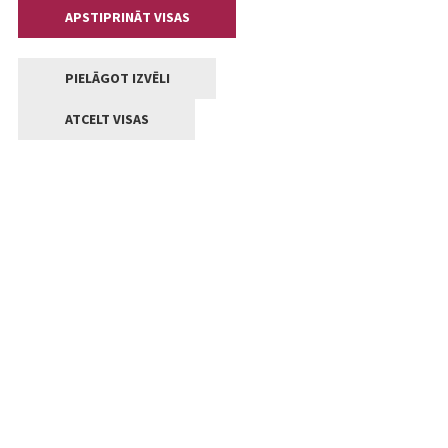
APSTIPRINĀT VISAS
PIELĀGOT IZVĒLI
ATCELT VISAS
Kontakti
Jelgavas valstpilsētas pašvaldība
Lielā iela 11, Jelgava, LV-3001
+371 63005522
pasts@jelgava.lv