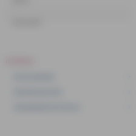
Lēmums.pdf
IEPIRKUMI
AKTĪVIE IEPIRKUMI
IEPIRKUMU REZULTĀTI
LĪGUMI ĀRKĀRTĒJĀ SITUĀCIJĀ