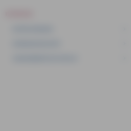
IEPIRKUMI
AKTĪVIE IEPIRKUMI
IEPIRKUMU REZULTĀTI
LĪGUMI ĀRKĀRTĒJĀ SITUĀCIJĀ