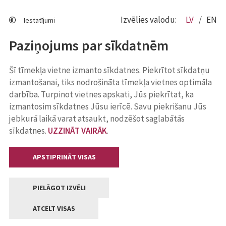
Izvēlies valodu:
LV
EN
Iestatījumi
Paziņojums par sīkdatnēm
Šī tīmekļa vietne izmanto sīkdatnes. Piekrītot sīkdatņu
izmantošanai, tiks nodrošināta tīmekļa vietnes optimāla
darbība. Turpinot vietnes apskati, Jūs piekrītat, ka
izmantosim sīkdatnes Jūsu ierīcē. Savu piekrišanu Jūs
jebkurā laikā varat atsaukt, nodzēšot saglabātās
sīkdatnes.
UZZINĀT VAIRĀK
.
APSTIPRINĀT VISAS
PIELĀGOT IZVĒLI
ATCELT VISAS