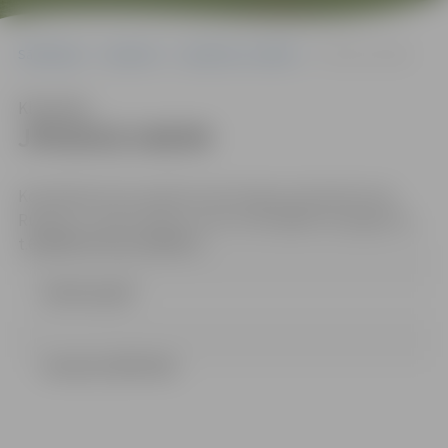
Sākumlapa
Iepirkumi
Iepirkumu rezultāti
JPD2015/148/MI
Klausīties
JPD2015/148/MI
Kontaktpersona: iepirkuma komisijas sekretāre Anna
Rubene, e-pasta adrese: anna.rubene@dome.jelgava.lv,
t.63005519; fakss:63005511.
Lēmums.pdf
Lemums (354.3 kb)