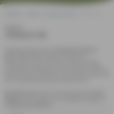
Sākumlapa
Iepirkumi
Iepirkumu rezultāti
JPD2015/7/MI
Klausīties
JPD2015/7/MI
Piedāvājums jāiesniedz līdz
2015.gada 6.februāra
plkst. 10.00
Jelgavas pilsētas domes Klientu
apkalpošanas centrā, Lielā ielā 11, Jelgavā, LV-3001,
131.kabinetā, darbdienās: pirmdienās no plkst. 8.00 līdz
19.00, otrdienās, trešdienās un ceturtdienās no plkst. 8.00
līdz 17.00, piektdienās no plkst. 8.00 līdz 14.30.
Kontaktpersona:
iepirkuma komisijas sekretāre
Anna
Rubene
, e-pasta adrese: anna.rubene@dome.jelgava.lv,
t.63005519; fakss:63005511.