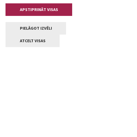
APSTIPRINĀT VISAS
PIELĀGOT IZVĒLI
ATCELT VISAS
Kontakti
Jelgavas valstpilsētas pašvaldība
Lielā iela 11, Jelgava, LV-3001
+371 63005522