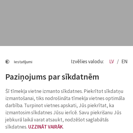
Izvēlies valodu:
LV
EN
Iestatījumi
Paziņojums par sīkdatnēm
Šī tīmekļa vietne izmanto sīkdatnes. Piekrītot sīkdatņu
izmantošanai, tiks nodrošināta tīmekļa vietnes optimāla
darbība. Turpinot vietnes apskati, Jūs piekrītat, ka
izmantosim sīkdatnes Jūsu ierīcē. Savu piekrišanu Jūs
jebkurā laikā varat atsaukt, nodzēšot saglabātās
sīkdatnes.
UZZINĀT VAIRĀK
.