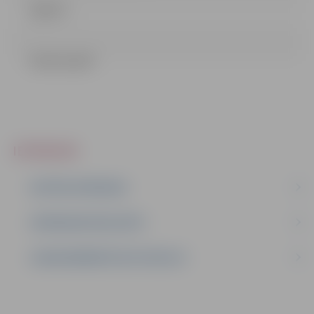
Līgums
Lēmums.pdf
IEPIRKUMI
AKTĪVIE IEPIRKUMI
IEPIRKUMU REZULTĀTI
LĪGUMI ĀRKĀRTĒJĀ SITUĀCIJĀ