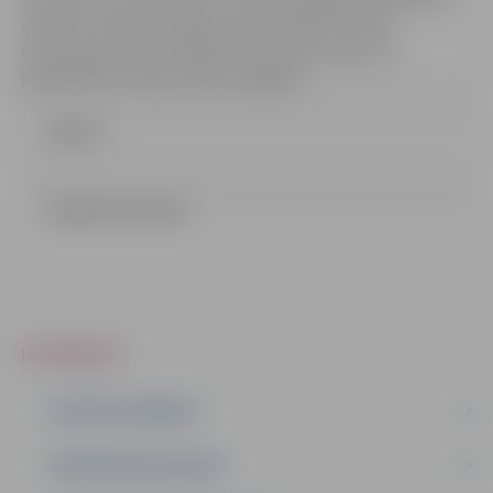
iestādei “Jelgavas pilsētas pašvaldības policija”,
identifikācijas Nr.JPD2016/17/AK netika saņemti
piedāvājumi 2.daļā „Kreklu piegāde”
Līgums
LĒMUMS (61.9 kb)
IEPIRKUMI
AKTĪVIE IEPIRKUMI
IEPIRKUMU REZULTĀTI