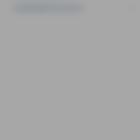
LĪGUMI ĀRKĀRTĒJĀ SITUĀCIJĀ