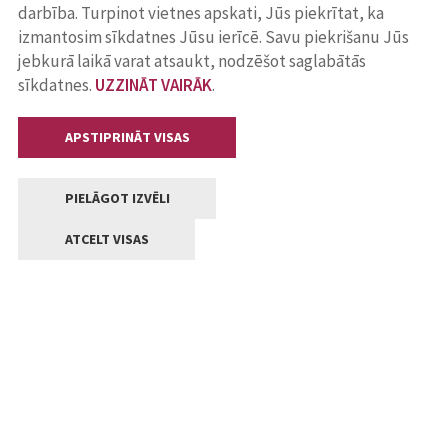
darbība. Turpinot vietnes apskati, Jūs piekrītat, ka
izmantosim sīkdatnes Jūsu ierīcē. Savu piekrišanu Jūs
jebkurā laikā varat atsaukt, nodzēšot saglabātās
sīkdatnes.
UZZINĀT VAIRĀK
.
APSTIPRINĀT VISAS
PIELĀGOT IZVĒLI
ATCELT VISAS
Kontakti