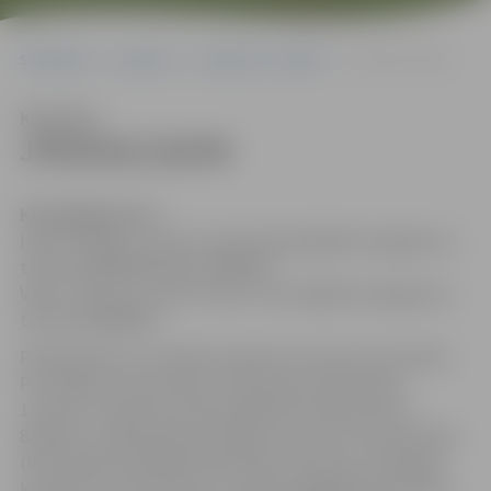
Sākumlapa
Iepirkumi
Iepirkumu rezultāti
JPD2016/126/MI
Klausīties
JPD2016/126/MI
Kontaktpersona
:
Indra Soldāne, e-pasts: Indra.Soldane@dome.jelgava.lv,
tālrunis 63005546; fakss 63005511
Vaira Jurēvica, e-pasts: Vaira.Jurevica@dome.jelgava.lv,
tālrunis 63005584
Pamatojoties uz Publisko iepirkumu likuma (turpmāk –
PIL) 38.panta trešo daļu un 63.panta pirmās daļas
1.punktu, iepirkums tiek organizēts saskaņā ar PIL
8.2pantu, nepiemērojot šā panta ceturto un piekto daļu
(PIL 8.2panta sešpadsmitās daļas 2.punkts), jo atklātā
konkursā „Formas tērpu un apavu piegāde pašvaldības