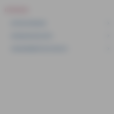
IEPIRKUMI
AKTĪVIE IEPIRKUMI
IEPIRKUMU REZULTĀTI
LĪGUMI ĀRKĀRTĒJĀ SITUĀCIJĀ