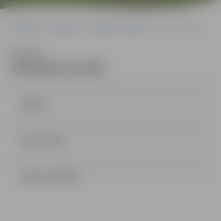
Sākumlapa
Iepirkumi
Iepirkumu rezultāti
JPD2016/141/MI
Klausīties
JPD2016/141/MI
Līgums
lēmums.pdf
Ligums (1.68 mb)