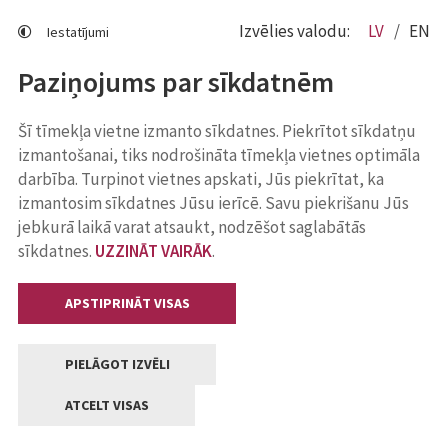
Izvēlies valodu:
LV
EN
Iestatījumi
Paziņojums par sīkdatnēm
Šī tīmekļa vietne izmanto sīkdatnes. Piekrītot sīkdatņu
izmantošanai, tiks nodrošināta tīmekļa vietnes optimāla
darbība. Turpinot vietnes apskati, Jūs piekrītat, ka
izmantosim sīkdatnes Jūsu ierīcē. Savu piekrišanu Jūs
jebkurā laikā varat atsaukt, nodzēšot saglabātās
sīkdatnes.
UZZINĀT VAIRĀK
.
APSTIPRINĀT VISAS
PIELĀGOT IZVĒLI
ATCELT VISAS