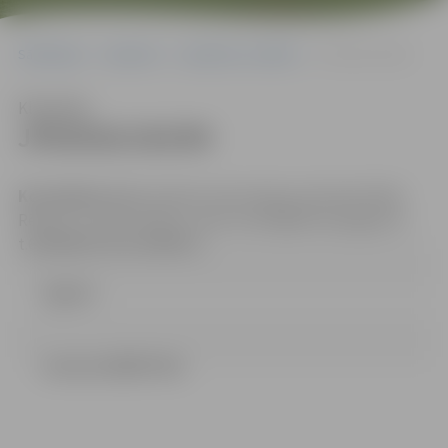
Sākumlapa
Iepirkumi
Iepirkumu rezultāti
JPD2016/163/MI
Klausīties
JPD2016/163/MI
Kontaktpersona
: iepirkuma komisijas sekretārs Māris
Rēvelis, e-pasta adrese: maris.revelis@dome.jelgava.lv
t.63005483; fakss:63005511.
Līgums
Lemums (893.87 kb)