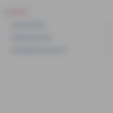
IEPIRKUMI
AKTĪVIE IEPIRKUMI
IEPIRKUMU REZULTĀTI
LĪGUMI ĀRKĀRTĒJĀ SITUĀCIJĀ