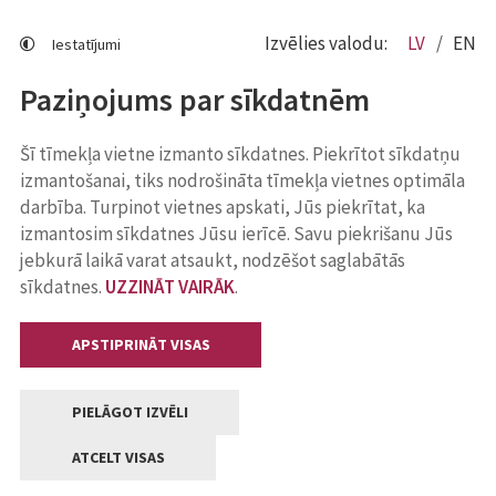
Izvēlies valodu:
LV
EN
Iestatījumi
Paziņojums par sīkdatnēm
Šī tīmekļa vietne izmanto sīkdatnes. Piekrītot sīkdatņu
izmantošanai, tiks nodrošināta tīmekļa vietnes optimāla
darbība. Turpinot vietnes apskati, Jūs piekrītat, ka
izmantosim sīkdatnes Jūsu ierīcē. Savu piekrišanu Jūs
jebkurā laikā varat atsaukt, nodzēšot saglabātās
sīkdatnes.
UZZINĀT VAIRĀK
.
APSTIPRINĀT VISAS
PIELĀGOT IZVĒLI
ATCELT VISAS