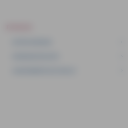
IEPIRKUMI
AKTĪVIE IEPIRKUMI
IEPIRKUMU REZULTĀTI
LĪGUMI ĀRKĀRTĒJĀ SITUĀCIJĀ