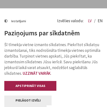
Izvēlies valodu:
LV
EN
Iestatījumi
Paziņojums par sīkdatnēm
Šī tīmekļa vietne izmanto sīkdatnes. Piekrītot sīkdatņu
izmantošanai, tiks nodrošināta tīmekļa vietnes optimāla
darbība. Turpinot vietnes apskati, Jūs piekrītat, ka
izmantosim sīkdatnes Jūsu ierīcē. Savu piekrišanu Jūs
jebkurā laikā varat atsaukt, nodzēšot saglabātās
sīkdatnes.
UZZINĀT VAIRĀK
.
APSTIPRINĀT VISAS
PIELĀGOT IZVĒLI