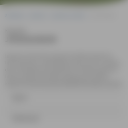
Sākumlapa
Iepirkumi
Iepirkumu rezultāti
JPD2016/80/MI
Klausīties
JPD2016/80/MI
Iepirkums tiek veikts saskaņā ar Publisko iepirkumu
likuma 8.2 pantu, nepiemērojot panta ceturto un piekto
daļu, tā kā iepirkuma priekšmets ir Publisko iepirkumu
likuma 2.pielikumā minētie pakalpojumi (Publisko
iepirkumu likuma 8.2 panta sešpadsmitās daļas 1.punkts)
Līgums
LĒMUMS.pdf