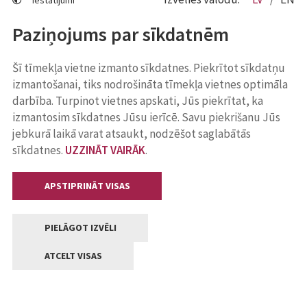
Iestatījumi
Paziņojums par sīkdatnēm
Šī tīmekļa vietne izmanto sīkdatnes. Piekrītot sīkdatņu
izmantošanai, tiks nodrošināta tīmekļa vietnes optimāla
darbība. Turpinot vietnes apskati, Jūs piekrītat, ka
izmantosim sīkdatnes Jūsu ierīcē. Savu piekrišanu Jūs
jebkurā laikā varat atsaukt, nodzēšot saglabātās
sīkdatnes.
UZZINĀT VAIRĀK
.
APSTIPRINĀT VISAS
PIELĀGOT IZVĒLI
ATCELT VISAS