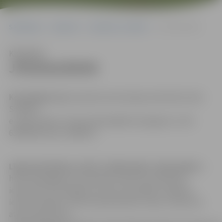
Sākumlapa
Iepirkumi
Iepirkumu rezultāti
JPD2016/89/MI
Klausīties
JPD2016/89/MI
Kontaktpersona:
Iepirkuma komisijas sekretāre Indra
Soldāne
e-pasta adrese: Indra.Soldane@dome.jelgava.lv, tālr.
63005546; fakss: 63005511
Līgumattiecības ar SIA “Latbūvnieks” pārtrauktas
–
http://jip.jelgava.lv/publiskie-iepirkumi/izpilditie-
iepirkumi/1176-jelgavas-pilstas-pavaldbas-izgltbas-
iestdes-jelgavas-2interntpamatskola-telpu-vienkrota-
atjaunoana-1krta-