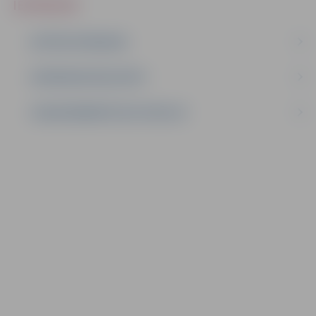
IEPIRKUMI
AKTĪVIE IEPIRKUMI
IEPIRKUMU REZULTĀTI
LĪGUMI ĀRKĀRTĒJĀ SITUĀCIJĀ