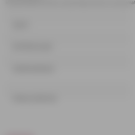
idnrjpd201689mi%20informācija%20par%202.internātpamat
Līgums
INSTRUKCIJA.pdf
LEMUMS (65.83 kb)
Pielikumi (38.19 mb)