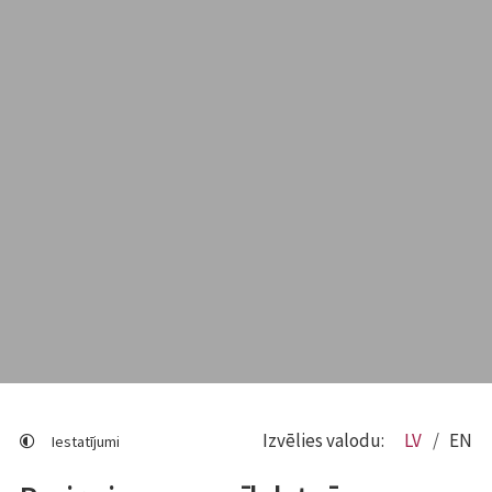
Izvēlies valodu:
LV
EN
Iestatījumi