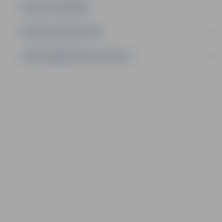
AKTĪVIE IEPIRKUMI
IEPIRKUMU REZULTĀTI
LĪGUMI ĀRKĀRTĒJĀ SITUĀCIJĀ