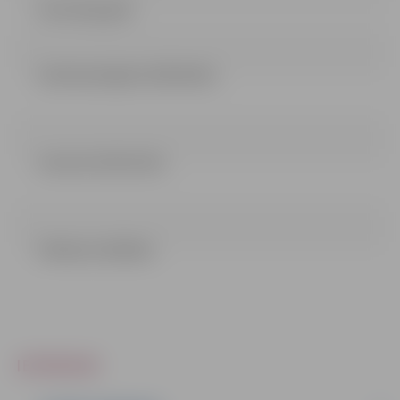
Instrukcija.pdf
Ieinteresetajiem (303.26 kb)
Lemums (514.21 kb)
Pielikumi (100 kb)
IEPIRKUMI