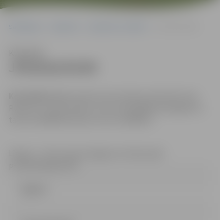
Sākumlapa
Iepirkumi
Iepirkumu rezultāti
JPD2016/93/MI
Klausīties
JPD2016/93/MI
Kontaktpersona
: iepirkuma komisijas sekretāre Anna
Rubene, e-pasta adrese: anna.rubene@dome.jelgava.lv,
tālrunis 63005519; faksa numurs 63005511
Līgums – http://sports.jelgava.lv/index.php?
p=10271&lang=1637
Līgums