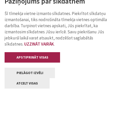
Paziņojums par sīkdatnēm
Šī tīmekļa vietne izmanto sīkdatnes. Piekrītot sīkdatņu
izmantošanai, tiks nodrošināta tīmekļa vietnes optimāla
darbība. Turpinot vietnes apskati, Jūs piekrītat, ka
izmantosim sīkdatnes Jūsu ierīcē. Savu piekrišanu Jūs
jebkurā laikā varat atsaukt, nodzēšot saglabātās
sīkdatnes.
UZZINĀT VAIRĀK
.
APSTIPRINĀT VISAS
PIELĀGOT IZVĒLI
ATCELT VISAS