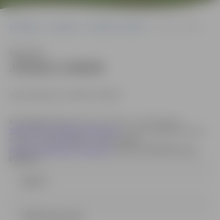
Sākumlapa
Iepirkumi
Iepirkumu rezultāti
JPD2017/109/MI
Klausīties
JPD2017/109/MI
Identifikācija Nr. JPD2017/109/MI
Kontaktpersonas:
Džesija Zeiferte, e-pasta adrese:
Dzesija.Zeiferte@dome.jelgava.lv
, tālrunis 63005519; fakss:
63005511.
Indra Soldāne, e-pasta adrese:
Indra.Soldane@dome.jelgava.lv
, tālrunis 63005546; fakss:
63005511
Līgums
LĒMUMS (44.1 kb)