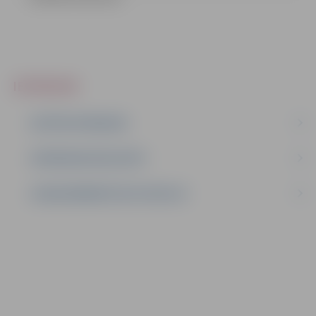
IEPIRKUMI
AKTĪVIE IEPIRKUMI
IEPIRKUMU REZULTĀTI
LĪGUMI ĀRKĀRTĒJĀ SITUĀCIJĀ