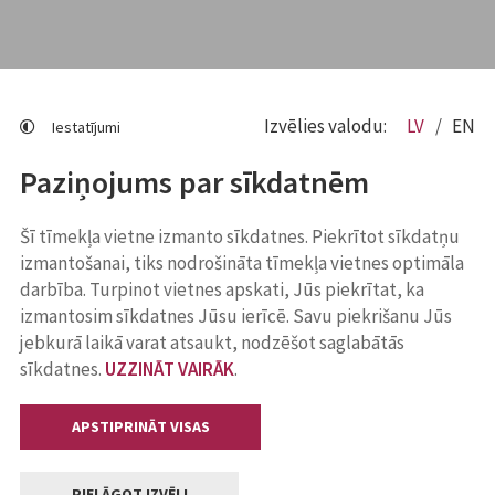
Izvēlies valodu:
LV
EN
Iestatījumi
Paziņojums par sīkdatnēm
Šī tīmekļa vietne izmanto sīkdatnes. Piekrītot sīkdatņu
izmantošanai, tiks nodrošināta tīmekļa vietnes optimāla
darbība. Turpinot vietnes apskati, Jūs piekrītat, ka
izmantosim sīkdatnes Jūsu ierīcē. Savu piekrišanu Jūs
jebkurā laikā varat atsaukt, nodzēšot saglabātās
sīkdatnes.
UZZINĀT VAIRĀK
.
APSTIPRINĀT VISAS
PIELĀGOT IZVĒLI