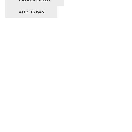
ATCELT VISAS
Kontakti
Jelgavas valstpilsētas pašvaldība
Lielā iela 11, Jelgava, LV-3001
+371 63005522
pasts@jelgava.lv
Klientu apkalpošana