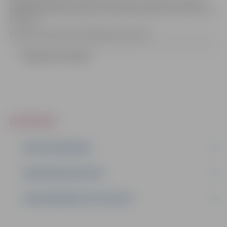
Piedāvātā līgumcena (bez pievienotās vērtības nodokļa) ir
82900.00 EUR (astoņdesmit divi tūkstoši deviņi simti
euro
un
00 centi).
Lēmums pieņemts 2017.gada 6.decembrī.
Zinojums (1.18 mb)
IEPIRKUMI
AKTĪVIE IEPIRKUMI
IEPIRKUMU REZULTĀTI
LĪGUMI ĀRKĀRTĒJĀ SITUĀCIJĀ