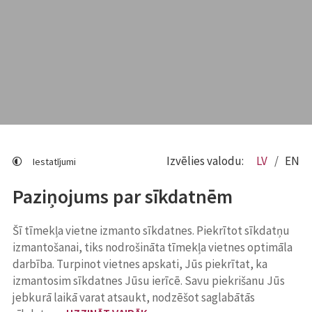
Izvēlies valodu:
LV
EN
Iestatījumi
Paziņojums par sīkdatnēm
Šī tīmekļa vietne izmanto sīkdatnes. Piekrītot sīkdatņu
izmantošanai, tiks nodrošināta tīmekļa vietnes optimāla
darbība. Turpinot vietnes apskati, Jūs piekrītat, ka
izmantosim sīkdatnes Jūsu ierīcē. Savu piekrišanu Jūs
jebkurā laikā varat atsaukt, nodzēšot saglabātās