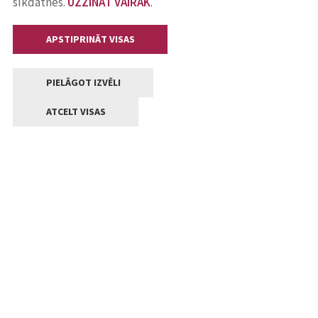
sīkdatnes.
UZZINĀT VAIRĀK
.
APSTIPRINĀT VISAS
PIELĀGOT IZVĒLI
ATCELT VISAS
Kontakti
Jelgavas valstpilsētas pašvaldība
Lielā iela 11, Jelgava, LV-3001