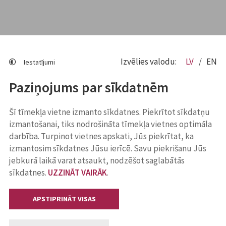
Izvēlies valodu:
LV
EN
Iestatījumi
Paziņojums par sīkdatnēm
Šī tīmekļa vietne izmanto sīkdatnes. Piekrītot sīkdatņu
izmantošanai, tiks nodrošināta tīmekļa vietnes optimāla
darbība. Turpinot vietnes apskati, Jūs piekrītat, ka
izmantosim sīkdatnes Jūsu ierīcē. Savu piekrišanu Jūs
jebkurā laikā varat atsaukt, nodzēšot saglabātās
sīkdatnes.
UZZINĀT VAIRĀK
.
APSTIPRINĀT VISAS