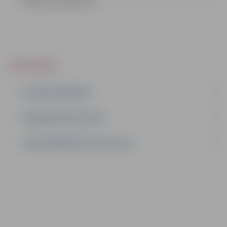
Zinojums (873.65 kb)
IEPIRKUMI
AKTĪVIE IEPIRKUMI
IEPIRKUMU REZULTĀTI
LĪGUMI ĀRKĀRTĒJĀ SITUĀCIJĀ