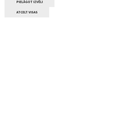
PIELĀGOT IZVĒLI
ATCELT VISAS
Kontakti
Jelgavas valstpilsētas pašvaldība
Lielā iela 11, Jelgava, LV-3001
+371 63005522
pasts@jelgava.lv
Klientu apkalpošana