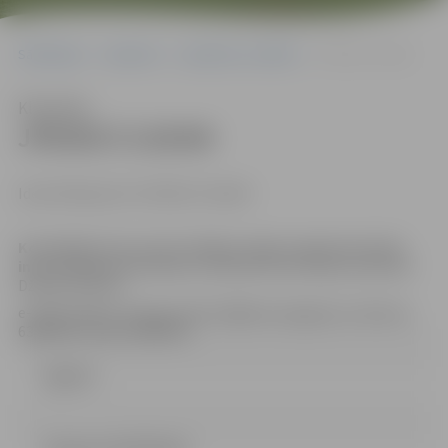
Sākumlapa
Iepirkumi
Iepirkumu rezultāti
JPD2017/119/AK
Klausīties
JPD2017/119/AK
Identifikācijas Nr.JPD2017/119/AK
Kontaktpersona, kura tiesīga sniegt organizatorisku
informāciju par konkursu
: iepirkuma komisijas sekretāre
Džesija Zeiferte
e-pasta adrese: dzesija.zeiferte@dome.jelgava.lv, tālrunis
63005519, fakss 63005511
Līgums