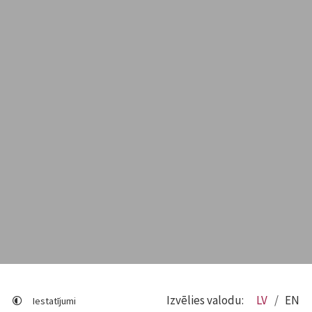
Izvēlies valodu:
LV
EN
Iestatījumi