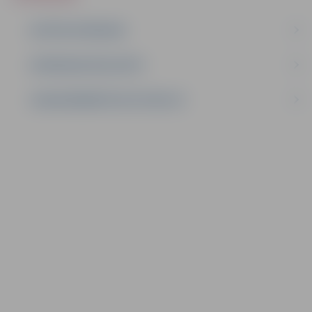
AKTĪVIE IEPIRKUMI
IEPIRKUMU REZULTĀTI
LĪGUMI ĀRKĀRTĒJĀ SITUĀCIJĀ