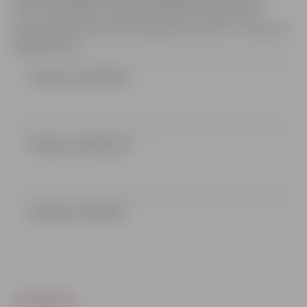
Valsts reģionālās attīstības aģentūras mājaslapā
pieejamās Elektronisko iepirkumu sistēmas e-konkursu
apakšsistēmu
Zinojums (110.26 kb)
Nolikums (395.73 kb)
pielikumi (73.68 kb)
IEPIRKUMI