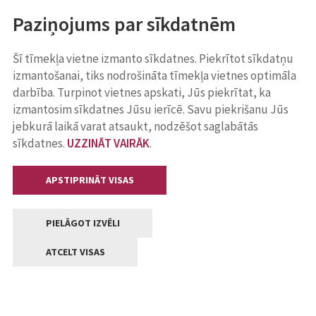
Paziņojums par sīkdatnēm
Šī tīmekļa vietne izmanto sīkdatnes. Piekrītot sīkdatņu
izmantošanai, tiks nodrošināta tīmekļa vietnes optimāla
darbība. Turpinot vietnes apskati, Jūs piekrītat, ka
izmantosim sīkdatnes Jūsu ierīcē. Savu piekrišanu Jūs
jebkurā laikā varat atsaukt, nodzēšot saglabātās
sīkdatnes.
UZZINĀT VAIRĀK
.
APSTIPRINĀT VISAS
PIELĀGOT IZVĒLI
ATCELT VISAS