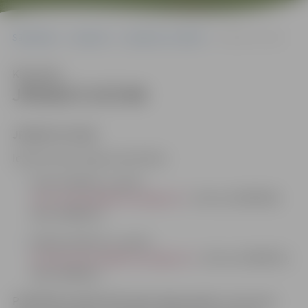
Sākumlapa
Iepirkumi
Iepirkumu rezultāti
JPD2017/137/AK
Klausīties
JPD2017/137/AK
JPD2017/137/AK
Iepirkuma komisijas sekretāres:
Indra Soldāne, e-pasts:
Indra.Soldane@dome.jelgava.lv
, tālrunis 63005546;
fakss 63005511;
Džesija Zeiferte, e-pasts:
Dzesija.Zeiferte@dome.jelgava.lv
, tālrunis 63005519,
fakss 63005511.
Piedāvājums jāiesniedz
tikai elektroniski
, izmantojot