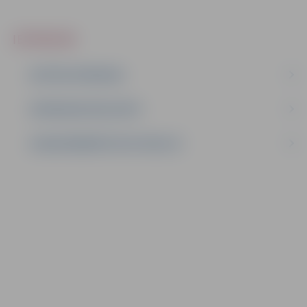
IEPIRKUMI
AKTĪVIE IEPIRKUMI
IEPIRKUMU REZULTĀTI
LĪGUMI ĀRKĀRTĒJĀ SITUĀCIJĀ