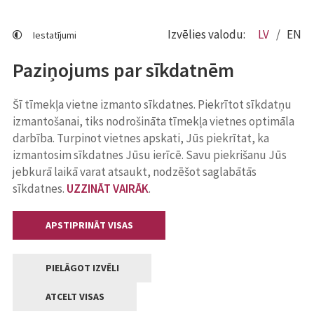
Izvēlies valodu:
LV
EN
Iestatījumi
Paziņojums par sīkdatnēm
Šī tīmekļa vietne izmanto sīkdatnes. Piekrītot sīkdatņu
izmantošanai, tiks nodrošināta tīmekļa vietnes optimāla
darbība. Turpinot vietnes apskati, Jūs piekrītat, ka
izmantosim sīkdatnes Jūsu ierīcē. Savu piekrišanu Jūs
jebkurā laikā varat atsaukt, nodzēšot saglabātās
sīkdatnes.
UZZINĀT VAIRĀK
.
APSTIPRINĀT VISAS
PIELĀGOT IZVĒLI
ATCELT VISAS