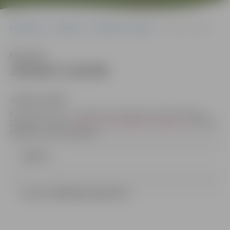
Sākumlapa
Iepirkumi
Iepirkumu rezultāti
JPD2017/143/MI
Klausīties
JPD2017/143/MI
JPD2017/143/MI
Kontaktpersona – iepirkuma komisijas sekretāre Džesija
Zeiferte, e-pasts:
Dzesija.Zeiferte@dome.jelgava.lv
, tālrunis
63005519, fakss 63005511
Līgums
Lemums 09022018 (340.93 kb)