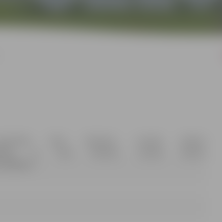
sekretāres Dace Dimanta, e-pasta adrese:
05484, un Anna Rubene, e-pasta adrese:
s 63005511