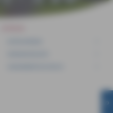
IEPIRKUMI
AKTĪVIE IEPIRKUMI
IEPIRKUMU REZULTĀTI
LĪGUMI ĀRKĀRTĒJĀ SITUĀCIJĀ