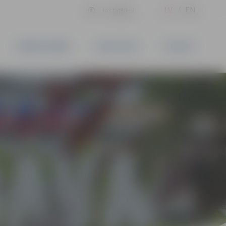
LV
EN
Iestatījumi
UZŅĒMĒJDARBĪBA
PAKALPOJUMI
KONTAKTI