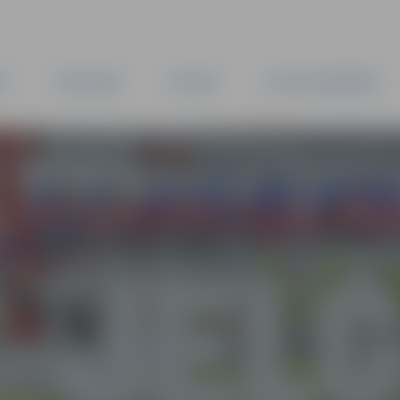
TA
PAŠVALDĪBA
IESTĀDES
KAPITĀLSABIEDRĪBAS