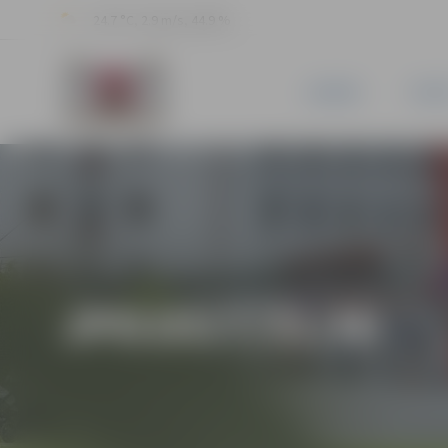
24.7 °C, 2.9 m/s, 44.9 %
JAUNUMI
PILSĒ
JPD2017/31/MI