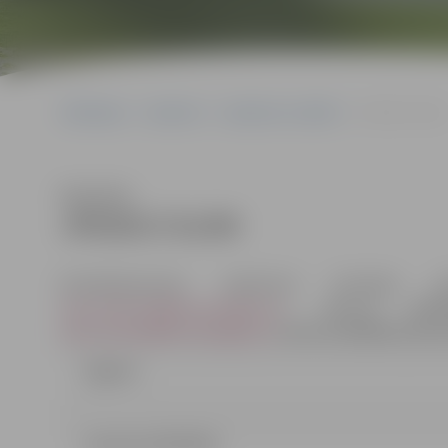
Sākumlapa
Iepirkumi
Iepirkumu rezultāti
JPD2017/31/MI
Klausīties
JPD2017/31/MI
Kontaktpersonas: iepirkuma komisijas 
dace.dimanta@dome.jelgava.lv
, tālrunis 630
anna.rubene@dome.jelgava.lv
, tālrunis 63005519; faks
Līgums
Lemums (29.34 kb)