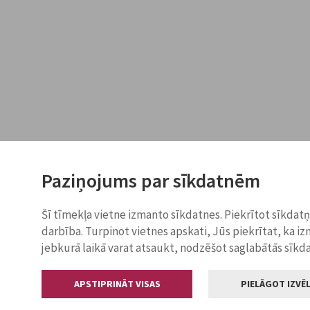
Paziņojums par sīkdatnēm
Šī tīmekļa vietne izmanto sīkdatnes. Piekrītot sīkdat
darbība. Turpinot vietnes apskati, Jūs piekrītat, ka i
jebkurā laikā varat atsaukt, nodzēšot saglabātās sīkd
APSTIPRINĀT VISAS
PIELĀGOT IZVĒL