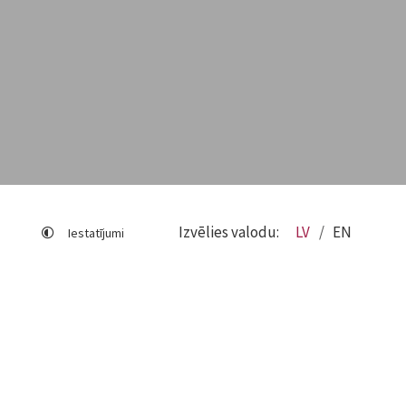
Izvēlies valodu:
LV
EN
Iestatījumi