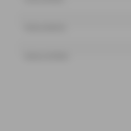
Pielikumi (64.01 kb)
Nolikums (247.48 kb)