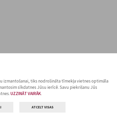
ņu izmantošanai, tiks nodrošināta tīmekļa vietnes optimāla
zmantosim sīkdatnes Jūsu ierīcē. Savu piekrišanu Jūs
atnes.
UZZINĀT VAIRĀK
.
I
ATCELT VISAS