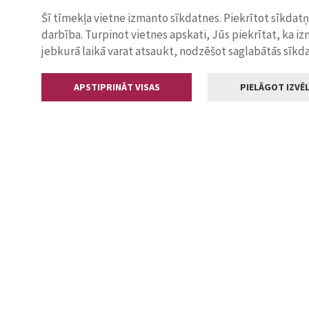
Šī tīmekļa vietne izmanto sīkdatnes. Piekrītot sīkdat
darbība. Turpinot vietnes apskati, Jūs piekrītat, ka i
jebkurā laikā varat atsaukt, nodzēšot saglabātās sīkd
APSTIPRINĀT VISAS
PIELĀGOT IZVĒL
Kontakti
Jelgavas valstp
Lielā iela 11
+371 630055
pasts@jelga