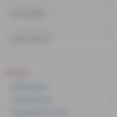
Pielikumi (299 kb)
Nolikums (207.55 kb)
IEPIRKUMI
AKTĪVIE IEPIRKUMI
IEPIRKUMU REZULTĀTI
LĪGUMI ĀRKĀRTĒJĀ SITUĀCIJĀ