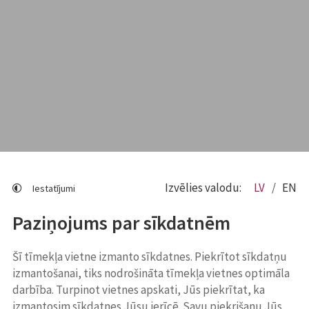
Izvēlies valodu:
LV
EN
Iestatījumi
Paziņojums par sīkdatnēm
Šī tīmekļa vietne izmanto sīkdatnes. Piekrītot sīkdatņu
izmantošanai, tiks nodrošināta tīmekļa vietnes optimāla
darbība. Turpinot vietnes apskati, Jūs piekrītat, ka
izmantosim sīkdatnes Jūsu ierīcē. Savu piekrišanu Jūs