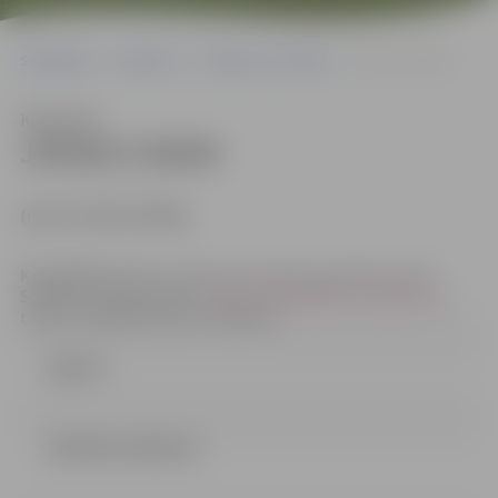
Sākumlapa
Iepirkumi
Iepirkumu rezultāti
JPD2017/38/MI
Klausīties
JPD2017/38/MI
(id.Nr.JPD2017/38/MI)
Kontaktpersona
: Iepirkuma komisijas sekretāre Indra
Soldāne, e-pasta adrese:
indra.soldane@dome.jelgava.lv
,
tālrunis 63005546; fakss: 63005511
Līgums
LĒMUMS (54.82 kb)