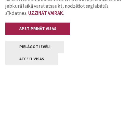
jebkurā laikā varat atsaukt, nodzēšot saglabātās
sīkdatnes.
UZZINĀT VAIRĀK
.
APSTIPRINĀT VISAS
PIELĀGOT IZVĒLI
ATCELT VISAS
Kontakti
Jelgavas valstpilsētas pašvaldība