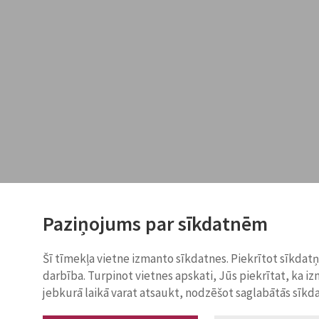
Paziņojums par sīkdatnēm
Šī tīmekļa vietne izmanto sīkdatnes. Piekrītot sīkdat
darbība. Turpinot vietnes apskati, Jūs piekrītat, ka i
jebkurā laikā varat atsaukt, nodzēšot saglabātās sīkd