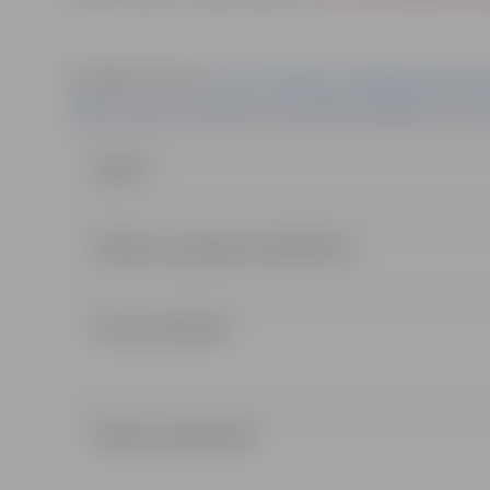
Noslēgtais līgums:
http://jip.jelgava.lv/publiskie-iepirkumi/
izgltbas-iestdes-lctis-iektelpu-remontdarbiq-identifikcijas-nr-j
Līgums
Atbilde uz jautājumu (03.05.2017.)
Lemums (30.6 kb)
Nolikums (309.19 kb)