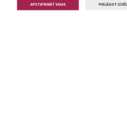
APSTIPRINĀT VISAS
PIELĀGOT IZVĒL
Kontakti
Jelgavas valstp
Lielā iela 11
+371 630055
pasts@jelga
2002-2026 jelgava.lv