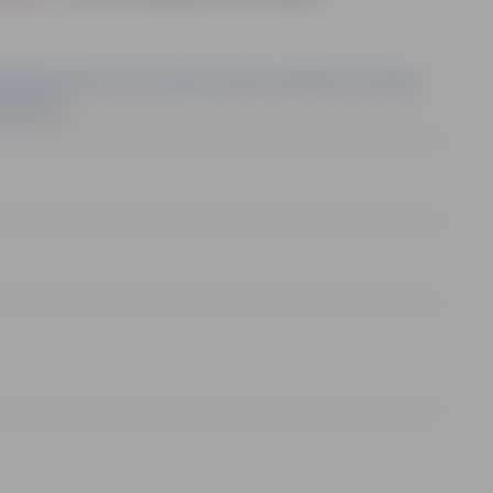
izpilditie-iepirkumi/1293-qjelgavas-pilstas-pavaldbas-pirmsskolas-
pd201739mi