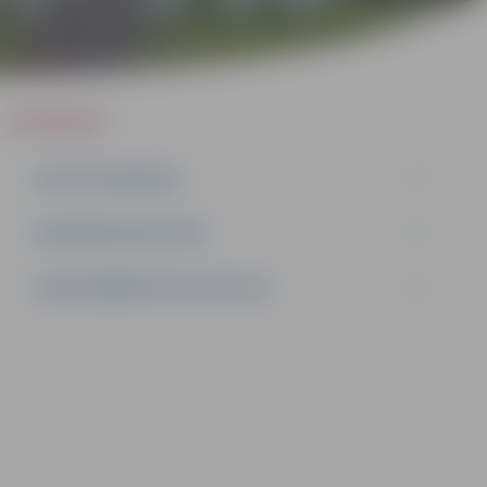
IEPIRKUMI
AKTĪVIE IEPIRKUMI
IEPIRKUMU REZULTĀTI
LĪGUMI ĀRKĀRTĒJĀ SITUĀCIJĀ