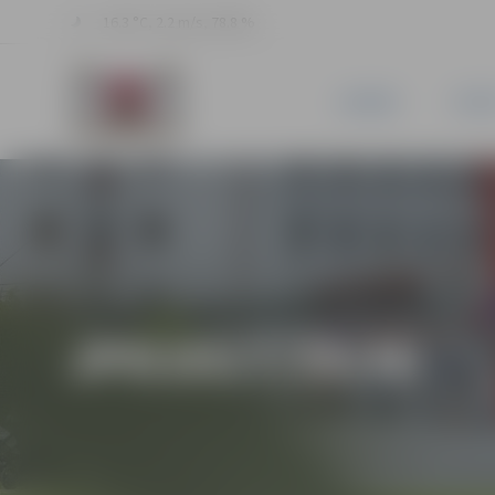
16.3 °C, 2.2 m/s, 78.8 %
JAUNUMI
PILSĒ
JPD2017/39/MI