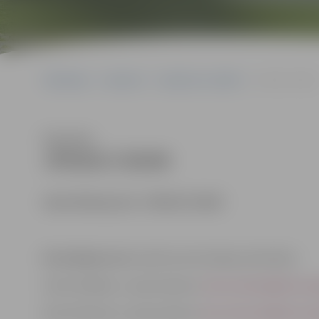
Sākumlapa
Iepirkumi
Iepirkumu rezultāti
JPD2017/39/MI
Klausīties
JPD2017/39/MI
Identifikācijas Nr. JPD2017/39/MI
Kontaktpersona
: Iepirkuma komisijas sekretāres:
Indra Soldāne, e-pasta adrese:
indra.soldane@dome.je
Dace Dimanta, e-pasta adrese:
dace.dimanta@dome.je