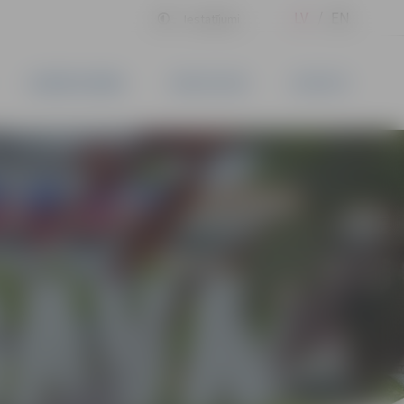
LV
EN
Iestatījumi
UZŅĒMĒJDARBĪBA
PAKALPOJUMI
KONTAKTI