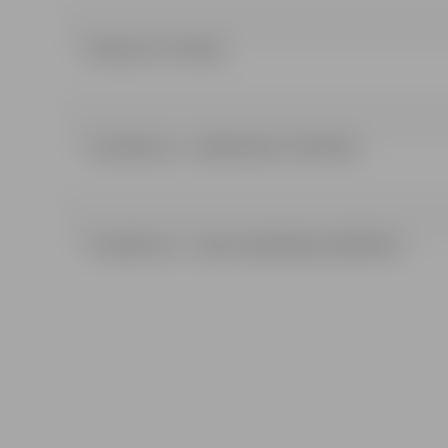
Pielikumi (77.42 kb)
TS pielikums – lokālā tāme (774.43 kb)
TS pielikums – telpu eksplikācija (218.85 kb)