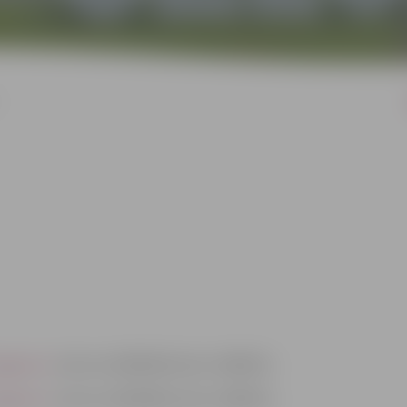
lgava.lv
, tālrunis 63005546; fakss: 63005511.
lgava.lv
, tālrunis 63005484, fakss: 63005511.