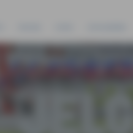
TA
PAŠVALDĪBA
IESTĀDES
KAPITĀLSABIEDRĪBAS