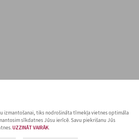
ņu izmantošanai, tiks nodrošināta tīmekļa vietnes optimāla
zmantosim sīkdatnes Jūsu ierīcē. Savu piekrišanu Jūs
atnes.
UZZINĀT VAIRĀK
.