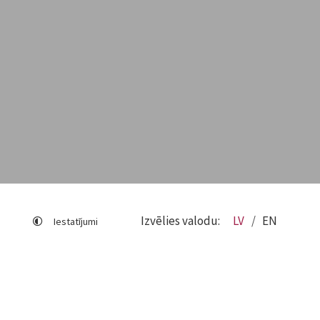
Izvēlies valodu:
LV
EN
Iestatījumi