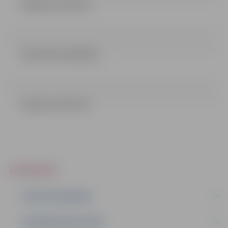
LĒMUMS (72.82 kb)
NOLIKUMS (38.08 kb)
Pielikumi (55.4 kb)
IEPIRKUMI
AKTĪVIE IEPIRKUMI
IEPIRKUMU REZULTĀTI