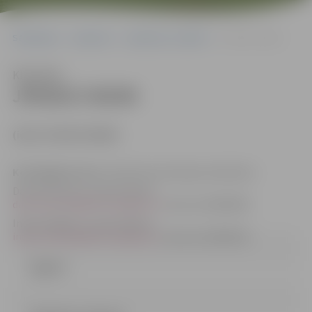
Sākumlapa
Iepirkumi
Iepirkumu rezultāti
JPD2017/45/MI
Klausīties
JPD2017/45/MI
(id.Nr.JPD2017/45/MI)
Kontaktpersonas
: iepirkuma komisijas sekretāres:
Dace Dimanta, e-pasta adrese:
dace.dimanta@dome.jelgava.lv,
tālrunis 63005484
Indra Soldāne, e-pasta adrese:
indra.soldane@dome.jelgava.lv
, tālrunis 63005546
Līgums