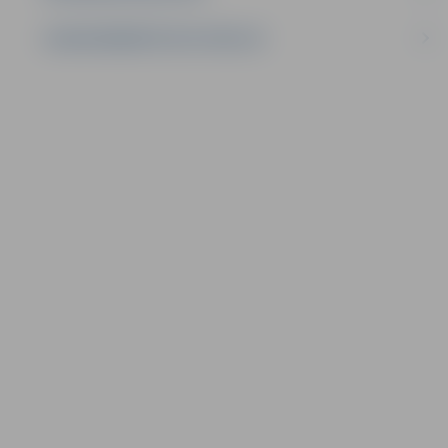
LĪGUMI ĀRKĀRTĒJĀ SITUĀCIJĀ