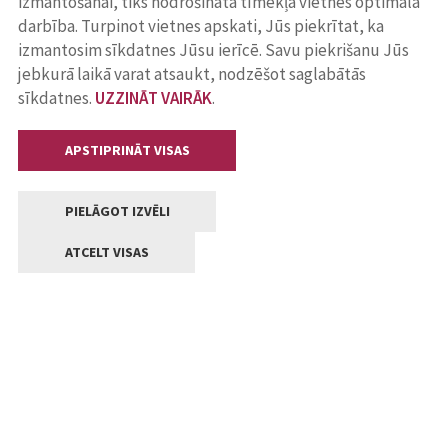
izmantošanai, tiks nodrošināta tīmekļa vietnes optimāla
darbība. Turpinot vietnes apskati, Jūs piekrītat, ka
izmantosim sīkdatnes Jūsu ierīcē. Savu piekrišanu Jūs
jebkurā laikā varat atsaukt, nodzēšot saglabātās
sīkdatnes.
UZZINĀT VAIRĀK
.
APSTIPRINĀT VISAS
PIELĀGOT IZVĒLI
ATCELT VISAS
Kontakti