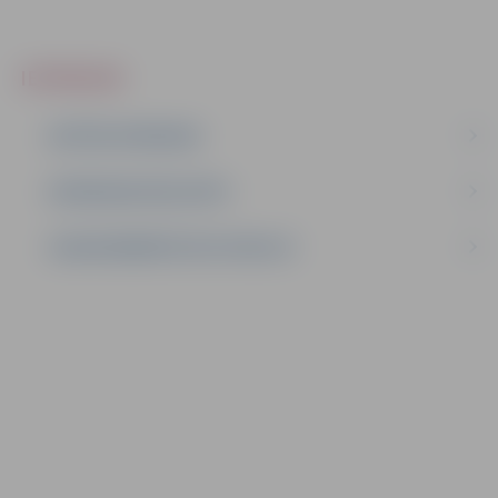
IEPIRKUMI
AKTĪVIE IEPIRKUMI
IEPIRKUMU REZULTĀTI
LĪGUMI ĀRKĀRTĒJĀ SITUĀCIJĀ