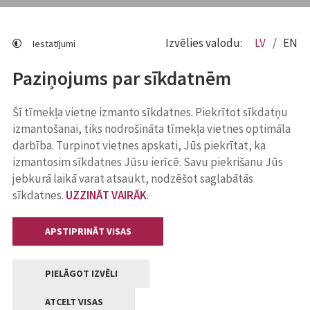
Izvēlies valodu:
LV
EN
Iestatījumi
Paziņojums par sīkdatnēm
Šī tīmekļa vietne izmanto sīkdatnes. Piekrītot sīkdatņu
izmantošanai, tiks nodrošināta tīmekļa vietnes optimāla
darbība. Turpinot vietnes apskati, Jūs piekrītat, ka
izmantosim sīkdatnes Jūsu ierīcē. Savu piekrišanu Jūs
jebkurā laikā varat atsaukt, nodzēšot saglabātās
sīkdatnes.
UZZINĀT VAIRĀK
.
APSTIPRINĀT VISAS
PIELĀGOT IZVĒLI
ATCELT VISAS