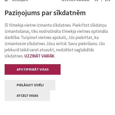
Paziņojums par sīkdatnēm
Šī tīmekļa vietne izmanto sīkdatnes. Piekrītot sīkdatņu
izmantošanai, tiks nodrošināta tīmekļa vietnes optimāla
darbība. Turpinot vietnes apskati, Jūs piekrītat, ka
izmantosim sīkdatnes Jūsu ierīcē. Savu piekrišanu Jūs
jebkurā laikā varat atsaukt, nodzēšot saglabātās
sīkdatnes.
UZZINĀT VAIRĀK
.
APSTIPRINĀT VISAS
PIELĀGOT IZVĒLI
ATCELT VISAS