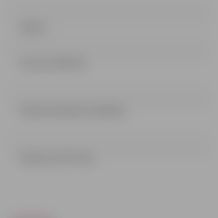
Līgums
Lemums (28.91 kb)
Nolikuma pielikumi (67.08 kb)
Nolikums (247.17 kb)