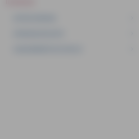
IEPIRKUMI
AKTĪVIE IEPIRKUMI
IEPIRKUMU REZULTĀTI
LĪGUMI ĀRKĀRTĒJĀ SITUĀCIJĀ