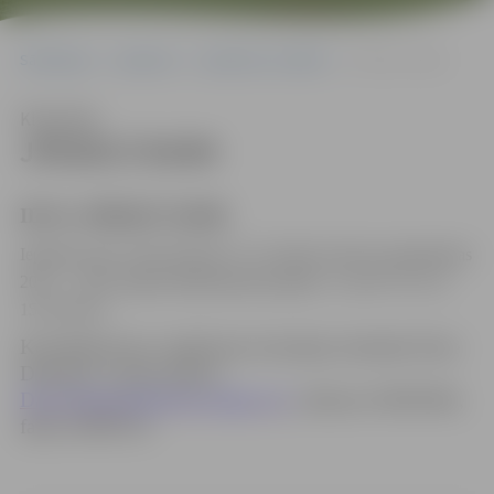
Sākumlapa
Iepirkumi
Iepirkumu rezultāti
JPD2017/54/MI
Klausīties
JPD2017/54/MI
ID Nr. JPD2017/54/MI
Iepirkums tiek veikts
Interreg V-A Latvijas-Lietuvas programmas
2014. – 2020. gadam līdzfinansētā projekta “e-Card” Nr. LLI-
152 ietvaros.
Kontaktpersona
: iepirkuma komisijas sekretāre Dace
Dimanta, e-pasta adrese:
Dace.Dimanta@dome.jelgava.lv
, tālrunis 63005484,
fakss 63005511