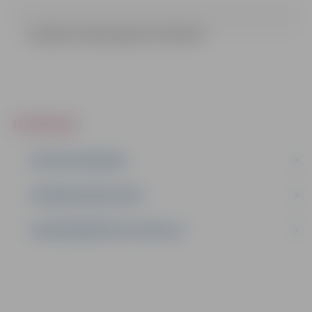
6.pielikums Būvprojekts (33.46 mb)
IEPIRKUMI
AKTĪVIE IEPIRKUMI
IEPIRKUMU REZULTĀTI
LĪGUMI ĀRKĀRTĒJĀ SITUĀCIJĀ