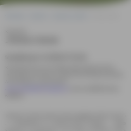
Sākumlapa
Iepirkumi
Iepirkumu rezultāti
JPD2017/59/AK
Klausīties
JPD2017/59/AK
identifikācijas Nr.JPD2017/59/AK
Kontaktpersona, kura tiesīga sniegt organizatorisku
informāciju par konkursu
: iepirkuma komisijas sekretāre
Anna Rubene,
e-pasta adrese:
anna.rubene@dome.jelgava.lv
, tālrunis 63005519; fakss
63005511
Iepirkumu komisija pieņēma lēmumu
pārtraukt
atklātu konkursu
„”, identifikācijas Nr. JPD2017/59/AK (turpmāk – atklāts
konkurss), jo nepieciešams veikt būtiskus grozījumus atklāta