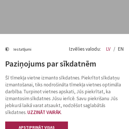
Izvēlies valodu:
LV
EN
Iestatījumi
Paziņojums par sīkdatnēm
Šī tīmekļa vietne izmanto sīkdatnes. Piekrītot sīkdatņu
izmantošanai, tiks nodrošināta tīmekļa vietnes optimāla
darbība. Turpinot vietnes apskati, Jūs piekrītat, ka
izmantosim sīkdatnes Jūsu ierīcē. Savu piekrišanu Jūs
jebkurā laikā varat atsaukt, nodzēšot saglabātās
sīkdatnes.
UZZINĀT VAIRĀK
.
APSTIPRINĀT VISAS