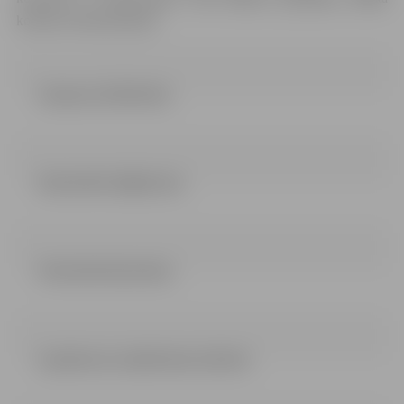
konkursa dokumentācijā.
Zinojums (529.42 kb)
NOLIKUMS (486.61 kb)
PIELIKUMI (83.24 kb)
5.pielikums Lokālā tāme (102 kb)