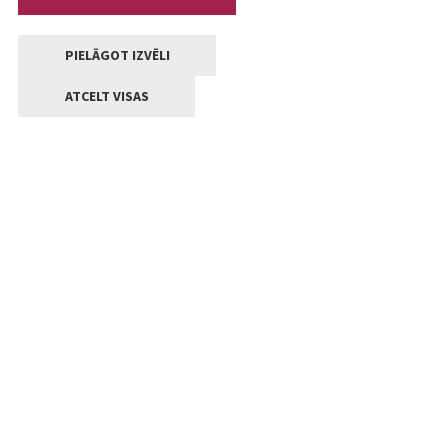
PIELĀGOT IZVĒLI
ATCELT VISAS
Kontakti
Jelgavas valstpilsētas pašvaldība
Lielā iela 11, Jelgava, LV-3001
+371 63005522
pasts@jelgava.lv