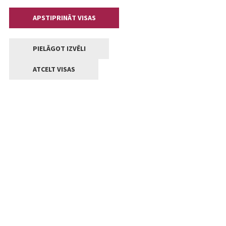
APSTIPRINĀT VISAS
PIELĀGOT IZVĒLI
ATCELT VISAS
Kontakti
Jelgavas valstpilsētas pašvaldība
Lielā iela 11, Jelgava, LV-3001
+371 63005522