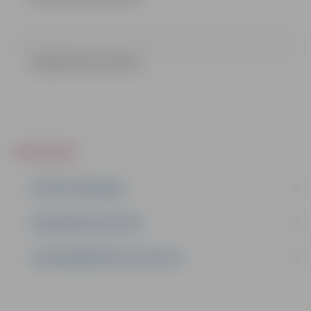
Lokālā tāme (32.13 kb)
IEPIRKUMI
AKTĪVIE IEPIRKUMI
IEPIRKUMU REZULTĀTI
LĪGUMI ĀRKĀRTĒJĀ SITUĀCIJĀ