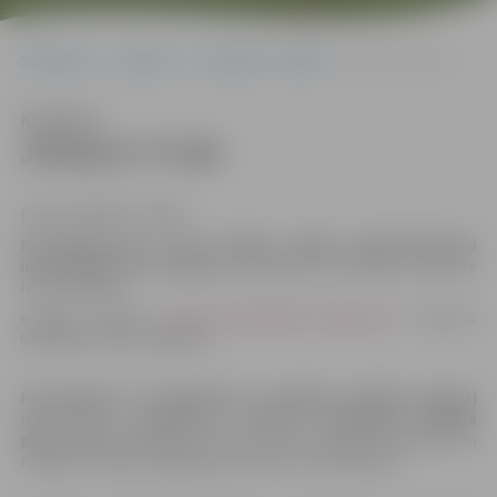
Sākumlapa
Iepirkumi
Iepirkumu rezultāti
JPD2017/77/AK
Klausīties
JPD2017/77/AK
(id.Nr.JPD2017/77/AK)
Kontaktpersona, kura tiesīga sniegt organizatorisku
informāciju par konkursu
: iepirkuma komisijas sekretāre
Indra Soldāne
e-pasta adrese:
indra.soldane@dome.jelgava.lv
, tālrunis
63005546, fakss 63005511
Pretendenti ir nodrošināti ar publisku objektu apskati
ieinteresēto piegādātāju sanāksmē
2017.gada 20.jūlijā
plkst.11.00
(pulcēšanās vieta Ģ.Eliasa Jelgavas vēstures un
mākslas muzejs, Akadēmijas iela 10, 1.stāva foajē)