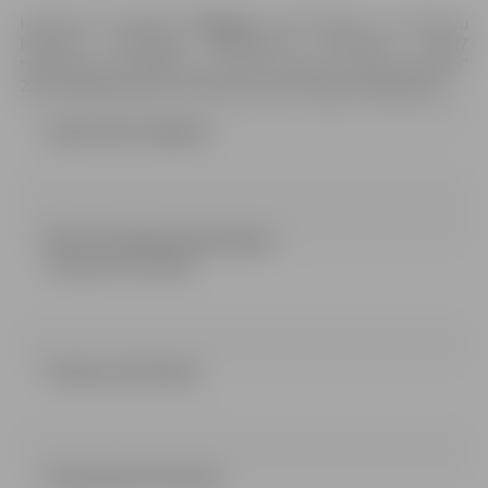
Iepirkuma procedūra
izbeigta
,
pamatojoties uz Ministru
kabineta 2017.gada 28.februāra noteikumu Nr.107
“Iepirkuma procedūru un metu konkursu norises kārtība”
229.1.apakšpunktu, jo konkursā nav iesniegti piedāvājumi.
ZIŅOJUMS (79.86 kb)
Būves tehniskās apsekošanas
atzinums (7.63 mb)
Pielikumi (87.92 kb)
NOLIKUMS (511.02 kb)