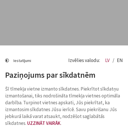
Izvēlies valodu:
LV
EN
Iestatījumi
Paziņojums par sīkdatnēm
Šī tīmekļa vietne izmanto sīkdatnes. Piekrītot sīkdatņu
izmantošanai, tiks nodrošināta tīmekļa vietnes optimāla
darbība. Turpinot vietnes apskati, Jūs piekrītat, ka
izmantosim sīkdatnes Jūsu ierīcē. Savu piekrišanu Jūs
jebkurā laikā varat atsaukt, nodzēšot saglabātās
sīkdatnes.
UZZINĀT VAIRĀK
.