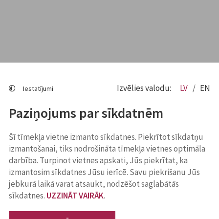
Izvēlies valodu:
LV
EN
Iestatījumi
Paziņojums par sīkdatnēm
Šī tīmekļa vietne izmanto sīkdatnes. Piekrītot sīkdatņu
izmantošanai, tiks nodrošināta tīmekļa vietnes optimāla
darbība. Turpinot vietnes apskati, Jūs piekrītat, ka
izmantosim sīkdatnes Jūsu ierīcē. Savu piekrišanu Jūs
jebkurā laikā varat atsaukt, nodzēšot saglabātās
sīkdatnes.
UZZINĀT VAIRĀK
.