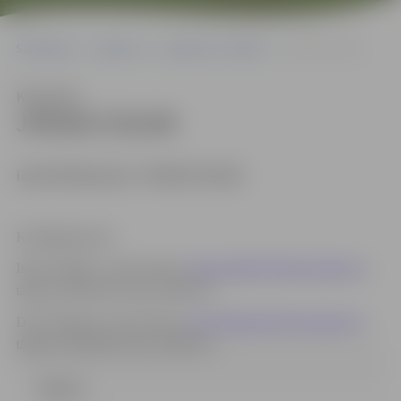
Sākumlapa
Iepirkumi
Iepirkumu rezultāti
JPD2017/91/MI
Klausīties
JPD2017/91/MI
identifikācijas Nr. JPD2017/91/MI
Kontaktpersonas:
Indra Soldāne, e-pasta adrese:
indra.soldane@dome.jelgava.lv
,
tālrunis 63005546, fakss 63005511;
Dace Dimanta e-pasta adrese:
dace.dimanta@dome.jelgava.lv
,
tālrunis 63005484, fakss 63005511.
Līgums