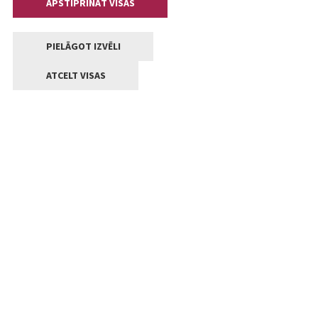
APSTIPRINĀT VISAS
PIELĀGOT IZVĒLI
ATCELT VISAS
Kontakti
Jelgavas valstpilsētas pašvaldība
Lielā iela 11, Jelgava, LV-3001
+371 63005522
pasts@jelgava.lv