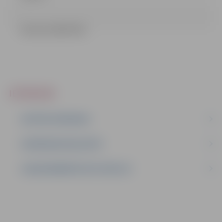
lemums (46.23 kb)
IEPIRKUMI
AKTĪVIE IEPIRKUMI
IEPIRKUMU REZULTĀTI
LĪGUMI ĀRKĀRTĒJĀ SITUĀCIJĀ