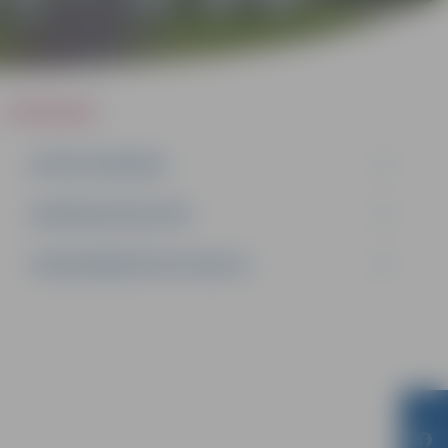
IEPIRKUMI
AKTĪVIE IEPIRKUMI
IEPIRKUMU REZULTĀTI
LĪGUMI ĀRKĀRTĒJĀ SITUĀCIJĀ