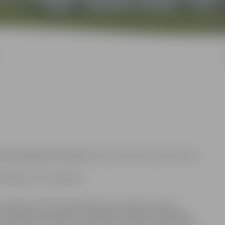
 informāciju par konkursu
:
iepirkuma komisijas sekretāre
 63005546, fakss 63005511
ru kabineta 2017.gada 28.februāra noteikumu Nr.107
230.punktu, jo konkursā iesniegtais finanšu piedāvājums
robežvērtību sliekšņus publiskiem piegādes un publiskiem