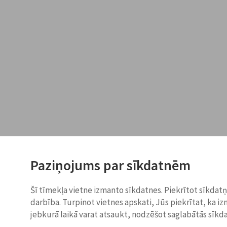
Paziņojums par sīkdatnēm
Šī tīmekļa vietne izmanto sīkdatnes. Piekrītot sīkdat
darbība. Turpinot vietnes apskati, Jūs piekrītat, ka i
jebkurā laikā varat atsaukt, nodzēšot saglabātās sīkd