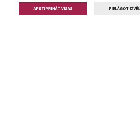
APSTIPRINĀT VISAS
PIELĀGOT IZVĒL
Kontakti
Jelgavas valstp
Lielā iela 11
+371 630055
pasts@jelga
2002-2026 jelgava.lv