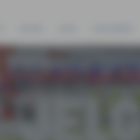
TA
PAŠVALDĪBA
IESTĀDES
KAPITĀLSABIEDRĪBAS