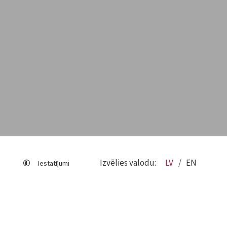
Izvēlies valodu:
LV
EN
Iestatījumi