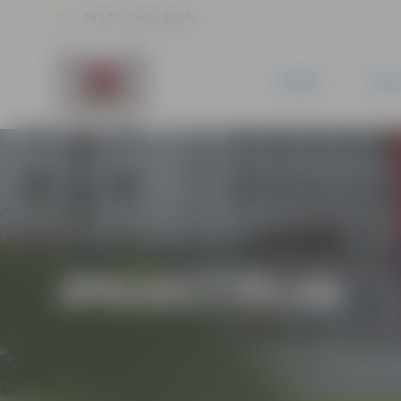
24.3 °C, 3 m/s, 46.2 %
JAUNUMI
PILSĒ
JPD2017/93/AK