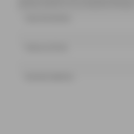
pakalpojumu līgumiem (no
euro
42 000,00 līdz 135 000,00
ZIŅOJUMS (83.94 kb)
Pielikumi (73.67 kb)
NOLIKUMS (440.93 kb)