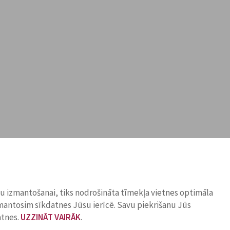
ņu izmantošanai, tiks nodrošināta tīmekļa vietnes optimāla
zmantosim sīkdatnes Jūsu ierīcē. Savu piekrišanu Jūs
atnes.
UZZINĀT VAIRĀK
.