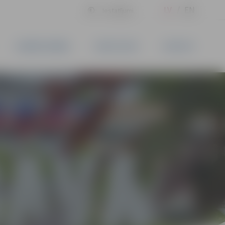
LV
EN
Iestatījumi
UZŅĒMĒJDARBĪBA
PAKALPOJUMI
KONTAKTI