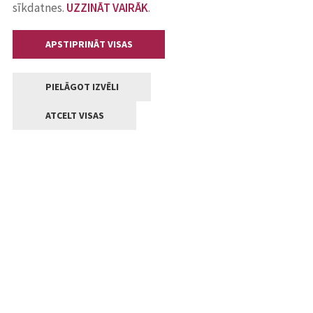
sīkdatnes.
UZZINĀT VAIRĀK
.
APSTIPRINĀT VISAS
PIELĀGOT IZVĒLI
ATCELT VISAS
Kontakti
Jelgavas valstpilsētas pašvaldība
Lielā iela 11, Jelgava, LV-3001