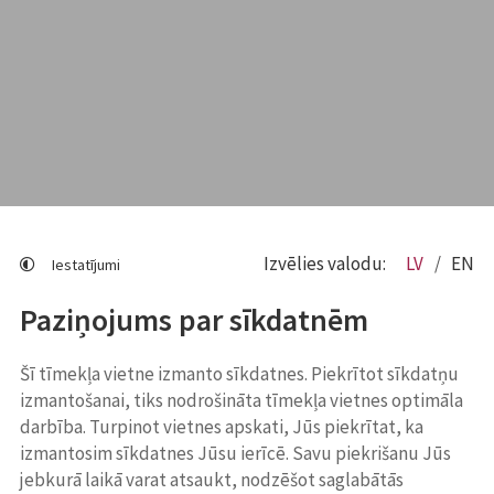
Izvēlies valodu:
LV
EN
Iestatījumi
Paziņojums par sīkdatnēm
Šī tīmekļa vietne izmanto sīkdatnes. Piekrītot sīkdatņu
izmantošanai, tiks nodrošināta tīmekļa vietnes optimāla
darbība. Turpinot vietnes apskati, Jūs piekrītat, ka
izmantosim sīkdatnes Jūsu ierīcē. Savu piekrišanu Jūs
jebkurā laikā varat atsaukt, nodzēšot saglabātās