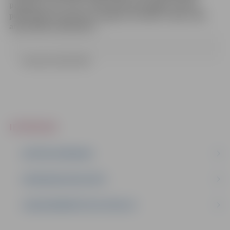
projektu Nr.LLI-232 “Vides risku pārvaldības resursu
pilnveidošana pierobežas reģionā, lai efektīvi veiktu vides
aizsardzības pasākumus”.
Lemums (16.12 kb)
IEPIRKUMI
AKTĪVIE IEPIRKUMI
IEPIRKUMU REZULTĀTI
LĪGUMI ĀRKĀRTĒJĀ SITUĀCIJĀ