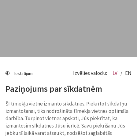
Izvēlies valodu:
LV
EN
Iestatījumi
Paziņojums par sīkdatnēm
Šī tīmekļa vietne izmanto sīkdatnes. Piekrītot sīkdatņu
izmantošanai, tiks nodrošināta tīmekļa vietnes optimāla
darbība. Turpinot vietnes apskati, Jūs piekrītat, ka
izmantosim sīkdatnes Jūsu ierīcē. Savu piekrišanu Jūs
jebkurā laikā varat atsaukt, nodzēšot saglabātās