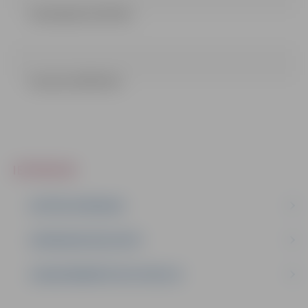
vienošanās (21.55 kb)
Lemums (38.41 kb)
IEPIRKUMI
AKTĪVIE IEPIRKUMI
IEPIRKUMU REZULTĀTI
LĪGUMI ĀRKĀRTĒJĀ SITUĀCIJĀ