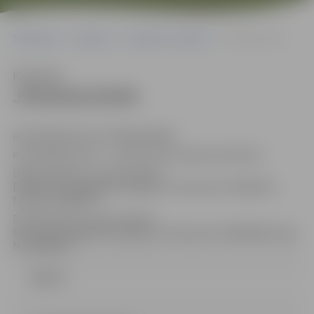
Sākumlapa
Iepirkumi
Iepirkumu rezultāti
JPD2018/29/MI
Klausīties
JPD2018/29/MI
identifikācijas Nr.JPD2018/29/MI
Kontaktpersonas
– iepirkuma komisijas sekretāres:
Džesija Zeiferte, e-pasta adrese:
Džesija.Zeiferte@dome.jelgava.lv, tālruņa Nr. 63005519,
faksa Nr. 63005511
Dace Dimanta, e-pasta adrese:
Dace.Dimanta@dome.jelgava.lv, tālruņa Nr. 63005484, faksa
Nr. 63005511
Līgums