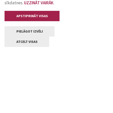
sīkdatnes.
UZZINĀT VAIRĀK
.
APSTIPRINĀT VISAS
PIELĀGOT IZVĒLI
ATCELT VISAS
Kontakti
Jelgavas valstpilsētas pašvaldība
Lielā iela 11, Jelgava, LV-3001