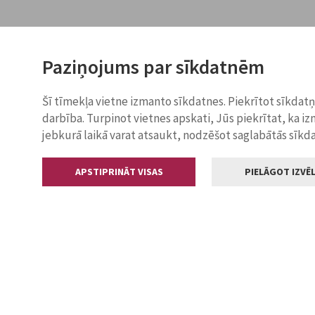
Paziņojums par sīkdatnēm
Šī tīmekļa vietne izmanto sīkdatnes. Piekrītot sīkdat
darbība. Turpinot vietnes apskati, Jūs piekrītat, ka i
jebkurā laikā varat atsaukt, nodzēšot saglabātās sīkd
APSTIPRINĀT VISAS
PIELĀGOT IZVĒL
Kontakti
Jelgavas valstp