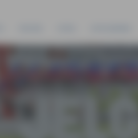
TA
PAŠVALDĪBA
IESTĀDES
KAPITĀLSABIEDRĪBAS