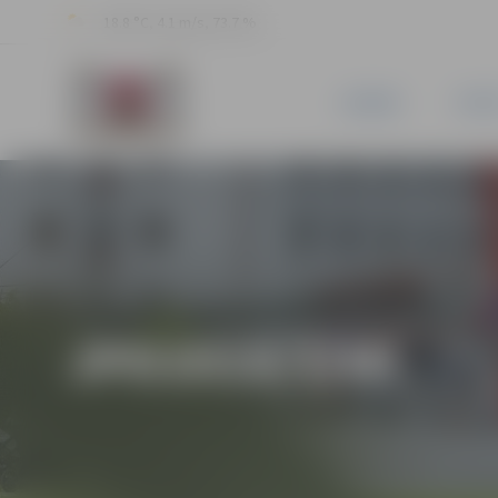
18.8 °C, 4.1 m/s, 73.7 %
JAUNUMI
PILSĒ
JPD2018/3/MI