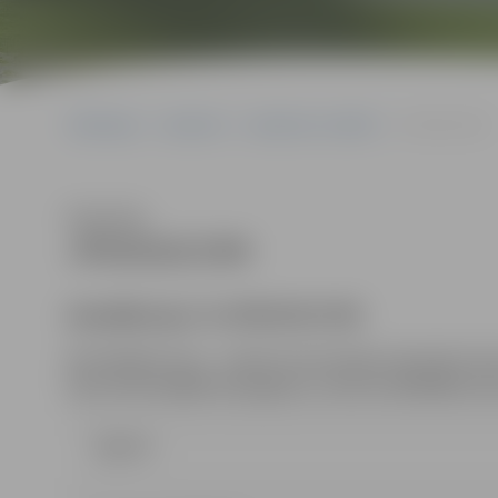
Sākumlapa
Iepirkumi
Iepirkumu rezultāti
JPD2018/3/MI
Klausīties
JPD2018/3/MI
identifikācijas Nr.JPD2018/3/MI
Kontaktpersona
– iepirkuma komisijas sekretāre: Da
Dace.Dimanta@dome.jelgava.lv, tālrunis 63005484, fak
Līgums