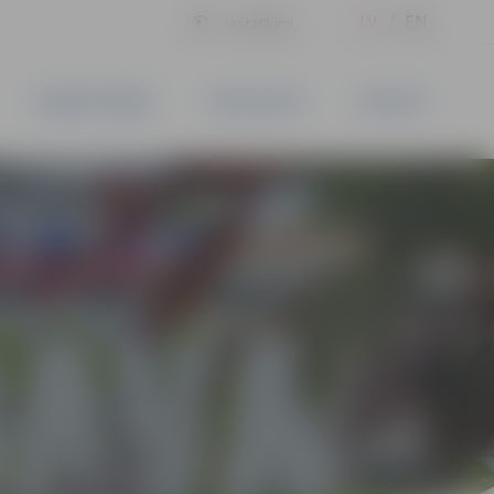
LV
EN
Iestatījumi
UZŅĒMĒJDARBĪBA
PAKALPOJUMI
KONTAKTI