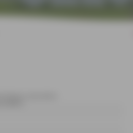
ce Dimanta, e-pasta adrese:
ss 63005511