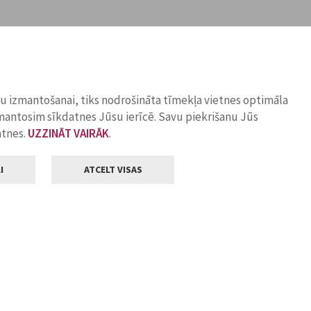
ņu izmantošanai, tiks nodrošināta tīmekļa vietnes optimāla
zmantosim sīkdatnes Jūsu ierīcē. Savu piekrišanu Jūs
atnes.
UZZINĀT VAIRĀK
.
I
ATCELT VISAS
Klientu apkalpošana
ilsētas pašvaldība
Darba laiks