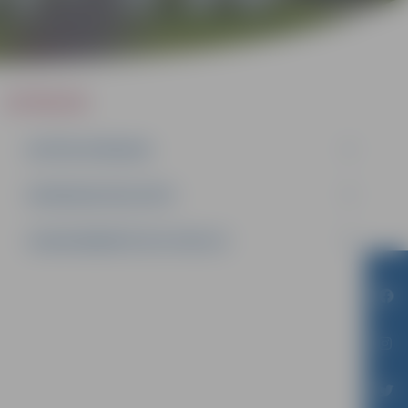
IEPIRKUMI
AKTĪVIE IEPIRKUMI
IEPIRKUMU REZULTĀTI
LĪGUMI ĀRKĀRTĒJĀ SITUĀCIJĀ