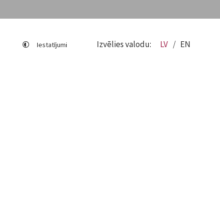
Izvēlies valodu:
LV
EN
Iestatījumi
Lapas karte
Viegli lasīt