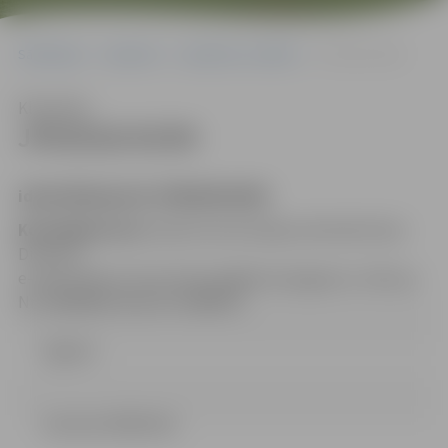
Sākumlapa
Iepirkumi
Iepirkumu rezultāti
JPD2018/43/MI
Klausīties
JPD2018/43/MI
identifikācijas Nr.JPD2018/43/MI
Kontaktpersona
: Iepirkuma komisijas sekretāre Dace
Dimanta
,
e-pasta adrese: Dace.Dimanta@dome.jelgava.lv, tālruņa
Nr.: 63005484, faksa Nr. 63005511.
Līgums
Lemums (59.81 kb)