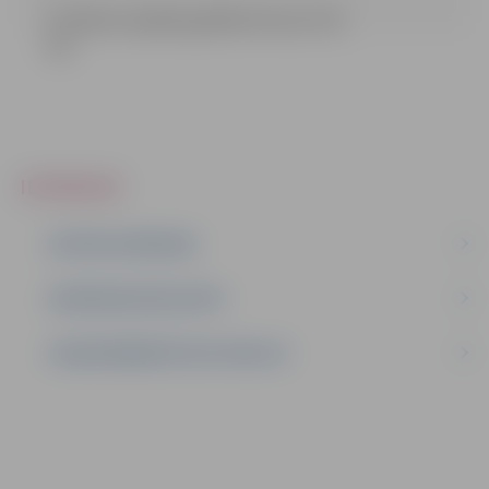
TP Darbu izpildes grafika forma (17.18
kb)
IEPIRKUMI
AKTĪVIE IEPIRKUMI
IEPIRKUMU REZULTĀTI
LĪGUMI ĀRKĀRTĒJĀ SITUĀCIJĀ