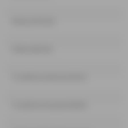
Nolikums (357.52 kb)
Pielikumi (84.12 kb)
TS 1 pielikums Lokala tame (35.3 kb)
TS 2 pielikums Stava plans (81.84 kb)