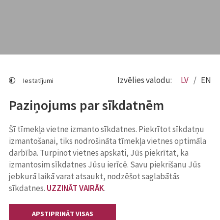
Izvēlies valodu:
LV
EN
Iestatījumi
Paziņojums par sīkdatnēm
Šī tīmekļa vietne izmanto sīkdatnes. Piekrītot sīkdatņu
izmantošanai, tiks nodrošināta tīmekļa vietnes optimāla
darbība. Turpinot vietnes apskati, Jūs piekrītat, ka
izmantosim sīkdatnes Jūsu ierīcē. Savu piekrišanu Jūs
jebkurā laikā varat atsaukt, nodzēšot saglabātās
sīkdatnes.
UZZINĀT VAIRĀK
.
APSTIPRINĀT VISAS