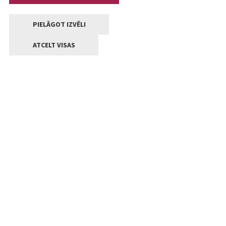
PIELĀGOT IZVĒLI
ATCELT VISAS
Kontakti
Jelgavas valstpilsētas pašvaldība
Lielā iela 11, Jelgava, LV-3001
+371 63005522
pasts@jelgava.lv