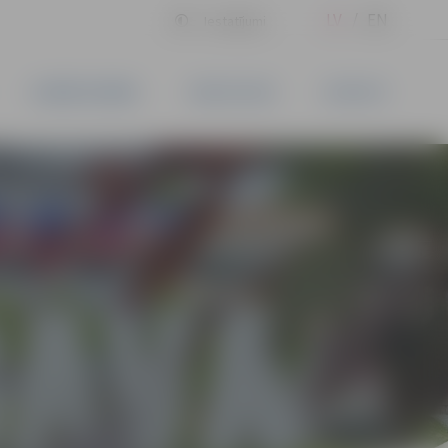
LV
EN
Iestatījumi
UZŅĒMĒJDARBĪBA
PAKALPOJUMI
KONTAKTI