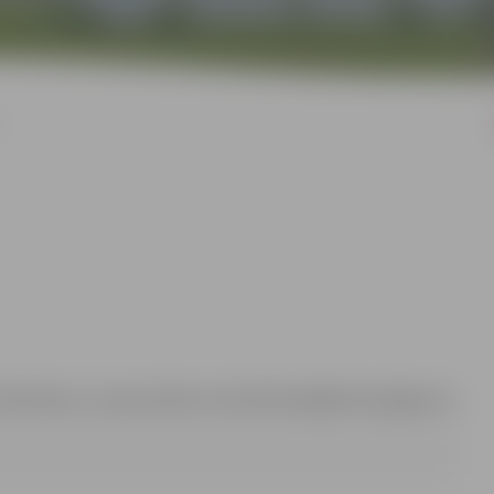
nna Rubene, e-pasta adrese: Anna.Rubene@dome.jelgava.lv,