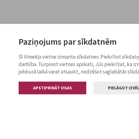
Paziņojums par sīkdatnēm
Šī tīmekļa vietne izmanto sīkdatnes. Piekrītot sīkdat
darbība. Turpinot vietnes apskati, Jūs piekrītat, ka i
jebkurā laikā varat atsaukt, nodzēšot saglabātās sīkd
APSTIPRINĀT VISAS
PIELĀGOT IZVĒL
Kontakti