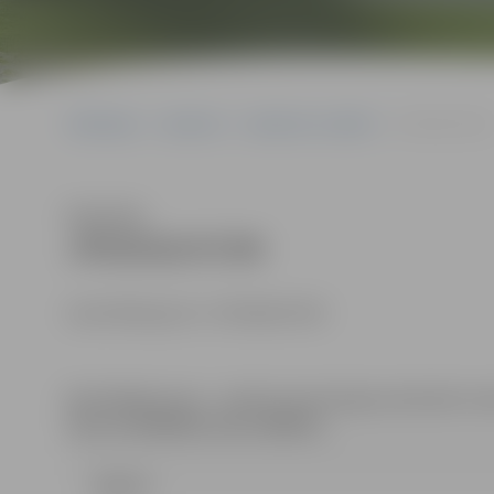
Sākumlapa
Iepirkumi
Iepirkumu rezultāti
JPD2018/47/MI
Klausīties
JPD2018/47/MI
Identifikācijas Nr. JPD2018/47/MI
Kontaktpersona
– iepirkuma komisijas sekretāre: A
tālrunis 63005584, fakss 63005511.
Līgums