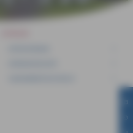
IEPIRKUMI
AKTĪVIE IEPIRKUMI
IEPIRKUMU REZULTĀTI
LĪGUMI ĀRKĀRTĒJĀ SITUĀCIJĀ