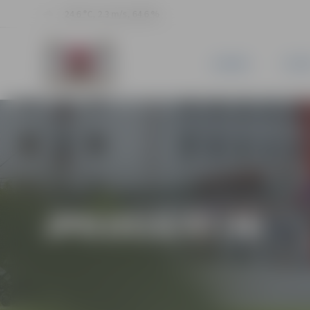
24.6 °C, 2.3 m/s, 64.6 %
JAUNUMI
PILSĒ
JPD2018/47/MI