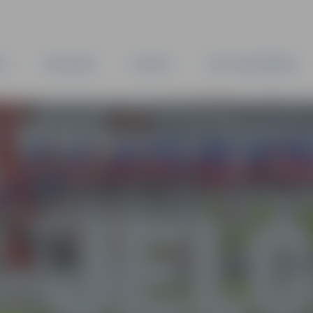
TA
PAŠVALDĪBA
IESTĀDES
KAPITĀLSABIEDRĪBAS