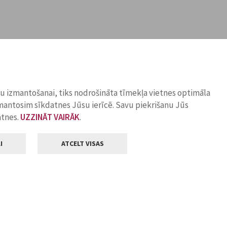
ņu izmantošanai, tiks nodrošināta tīmekļa vietnes optimāla
zmantosim sīkdatnes Jūsu ierīcē. Savu piekrišanu Jūs
atnes.
UZZINĀT VAIRĀK
.
I
ATCELT VISAS
Klientu apkalpošana