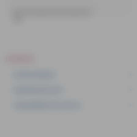
5 piel Teritorijas novietnes plani (2.9
mb)
IEPIRKUMI
AKTĪVIE IEPIRKUMI
IEPIRKUMU REZULTĀTI
LĪGUMI ĀRKĀRTĒJĀ SITUĀCIJĀ