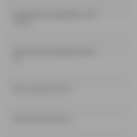
Ieinteresētajiem piegādātājiem_18.10.
(34.5 kb)
Ieinteresetajiem piegadatajiem (46.17
kb)
Nolikums 96 MK (39.12 kb)
Pielikumi 96 MK (42.21 kb)