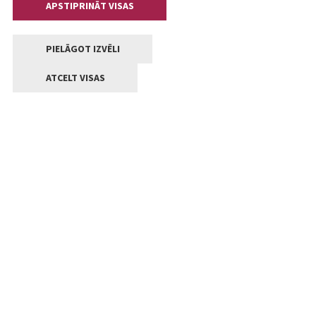
APSTIPRINĀT VISAS
PIELĀGOT IZVĒLI
ATCELT VISAS
Kontakti
Jelgavas valstpilsētas pašvaldība
Lielā iela 11, Jelgava, LV-3001
+371 63005522
pasts@jelgava.lv