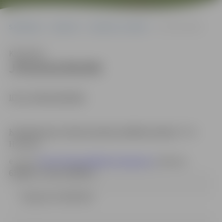
Sākumlapa
Iepirkumi
Iepirkumu rezultāti
JPD2018/96/MK
Klausīties
JPD2018/96/MK
ID Nr. JPD2018/96/MK
Kontaktpersona ir žūrijas komisijas atbildīgā sekretāre
:
Iveta
Hofmarka
e-pasts
Iveta.Hofmarka@dome.jelgava.lv
, tālrunis
63005517, fakss 63005511
Ziņojums (141.85 kb)