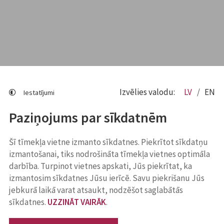
Izvēlies valodu:
LV
EN
Iestatījumi
Paziņojums par sīkdatnēm
Šī tīmekļa vietne izmanto sīkdatnes. Piekrītot sīkdatņu
izmantošanai, tiks nodrošināta tīmekļa vietnes optimāla
darbība. Turpinot vietnes apskati, Jūs piekrītat, ka
izmantosim sīkdatnes Jūsu ierīcē. Savu piekrišanu Jūs
jebkurā laikā varat atsaukt, nodzēšot saglabātās
sīkdatnes.
UZZINĀT VAIRĀK
.