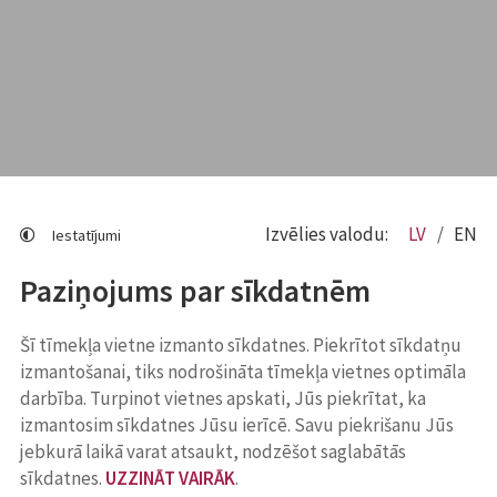
Izvēlies valodu:
LV
EN
Iestatījumi
Paziņojums par sīkdatnēm
Šī tīmekļa vietne izmanto sīkdatnes. Piekrītot sīkdatņu
izmantošanai, tiks nodrošināta tīmekļa vietnes optimāla
darbība. Turpinot vietnes apskati, Jūs piekrītat, ka
izmantosim sīkdatnes Jūsu ierīcē. Savu piekrišanu Jūs
jebkurā laikā varat atsaukt, nodzēšot saglabātās
sīkdatnes.
UZZINĀT VAIRĀK
.