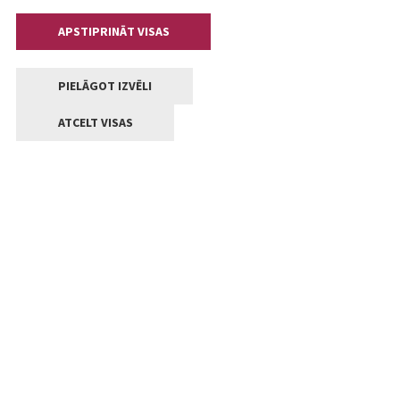
APSTIPRINĀT VISAS
PIELĀGOT IZVĒLI
ATCELT VISAS
Kontakti
Jelgavas valstpilsētas pašvaldība
Lielā iela 11, Jelgava, LV-3001
+371 63005522