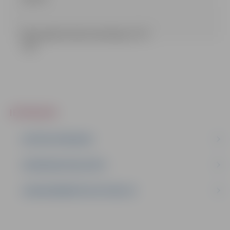
Būvprojekta dokumentācija (17.79
mb)
IEPIRKUMI
AKTĪVIE IEPIRKUMI
IEPIRKUMU REZULTĀTI
LĪGUMI ĀRKĀRTĒJĀ SITUĀCIJĀ