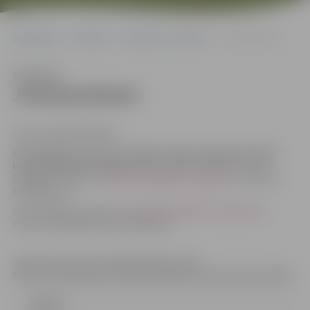
Sākumlapa
Iepirkumi
Iepirkumu rezultāti
JPD2018/99/AK
Klausīties
JPD2018/99/AK
(id.Nr.JPD2018/99/AK)
Kontaktpersona, kura tiesīga sniegt organizatorisku
informāciju par konkursu
: komisijas sekretāres Indra
Soldāne e-pasts:
Indra.Soldane@dome.jelgava.lv
, tālrunis
63005546, un
Anna Rubene, e-pasts:
Anna.Rubene@dome.jelgava.lv
,
tālrunis 63005584, fakss 63005511
Iepirkuma dokumentācija pieejama šeit –
https://www.eis.gov.lv/EKEIS/Supplier/Procurement/12915
Līgums