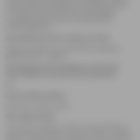
pārziņa nolīgtie apstrādātāji (t.sk. lietvedības sistēmas
uzturētājs), pēc nepieciešmības tiesībsargājošās,
uzraugošās iestādes, tiesas, normatīvajos aktos
noteiktos gadījumos.
Datu glabāšanas termiņi /dzēšanas kritēriji
Atbilstoši iestādes lietu nomenklatūrai iesniegumu
glabāšanas laiks – 5 gadi EK.
Informācija par datu nosūtīšanu uz trešo valsti
(ārpus ES/EEZ) vai starptautisku organizāciju
Nav.
Datu apstrādes sistēmas:
Dokumentu vadības sistēma.
Datu subjekta tiesības:
Jums kā datu subjektam ir tiesības vērsties pie Pārziņa ar
pamatotu lūgumu piekļūt Jūsu personu datiem, veikt datu