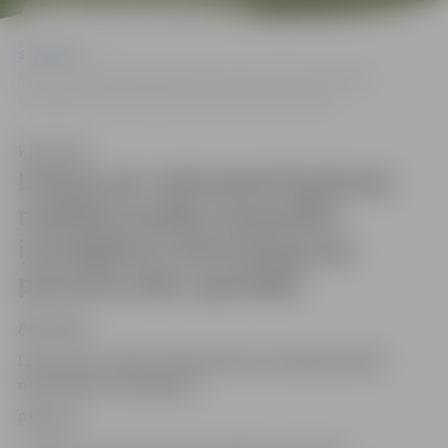
APSTRĀDI)
Sākumlapa
Izziņas par nekustamā īpašuma nodokļa parāda neesamību
izsniegšana (Informācija par personas datu apstrādi)
Klausīties
Izziņas par nekustamā īpašuma
nodokļa parāda neesamību
izsniegšana (Informācija par
personas datu apstrādi)
Apstrāde
Izziņas par nekustamā īpašuma nodokļa parāda
neesamību izsniegšana
Pārzinis