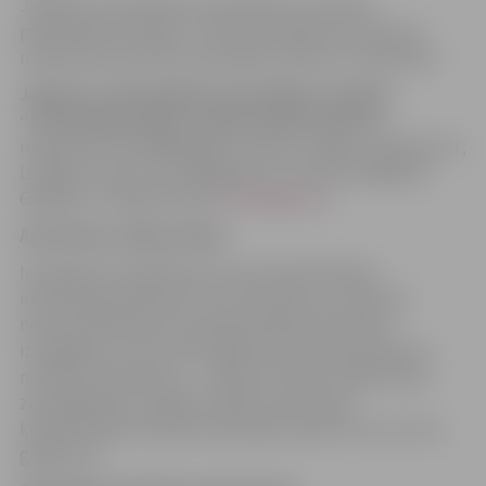
Jelgavas valstspilsētas pašvaldība, konkrētas
pašvaldības iestādes, struktūrvienības personā, kas
nosaka personas datu apstrādes nolūkus un līdzekļus.
Jelgavas valstspilsētas pašvaldības iestādes
“Centrālā pārvalde” Finanšu departaments
,
reģistrācijas Nr.90000042516, adrese: Jelgava, Lielā iela 11,
LV-3001, e-pasts: pasts@jelgava.lv, tālrunis: 63005522,
63005537, tīmekļa vietne:
www.jelgava.lv
.
Apstrādes nolūks/mērķis
Iesniegumā norādītās personas identificēšana,
informācijas pārbaude un izmantošana, izziņas par
nekustamā īpašuma nodokļa parāda neesamību
izsniegšanai. Izziņa tiek sagatavota pēc pieprasījuma,
norādot pamatojumu – īpašuma tiesību reģistrācijai
zemesgrāmatu nodaļā, kredīta saņemšanai
kredītiestādē, dalībai publiskajos iepirkumos vai citos
gadījumos.