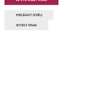
PIELĀGOT IZVĒLI
ATCELT VISAS
Kontakti
Jelgavas valstpilsētas pašvaldība
Lielā iela 11, Jelgava, LV-3001
+371 63005522
pasts@jelgava.lv