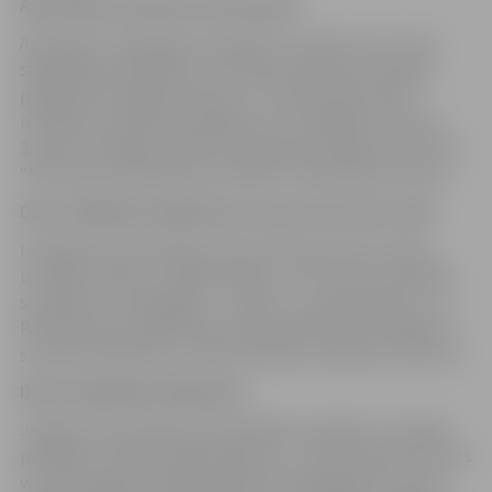
Apstrādes tiesiskais pamatojums
Apstrāde ir vajadzīga, lai izpildītu uzdevumu, ko veic
sabiedrības interesēs vai īstenojot pārzinim likumīgi
piešķirtās oficiālās pilnvaras un normatīvajos aktos
noteiktos juridiskos pienākumus (Iesniegumu likuma
3.panta otrā daļa, Administratīvā procesa likums, likums
“Par nekustamā īpašuma nodokli”, Pašvaldību likums).
Datu subjektu kategorijas un personas datu veidi
Iesnieguma iesniedzēja, pilnvarotās personas (vārds,
uzvārds, adrese, ja nepieciešams, citas ziņas, kas palīdz
sazināties ar iesniedzēju – tālrunis, e-pasta adrese u.c.).
Pamatojumā norādītā informācija atbilstoši iesnieguma
saturam (piemēram, īpašuma adrese, kadastra numurs).
Datu saņēmēju kategorijas
Jelgavas valstspilsētas pašvaldības iestādes “Centrālā
pārvalde” Finanšu departaments, cita kompetentā valsts
vai pašvaldības iestāde atbilstoši iesnieguma saturam,