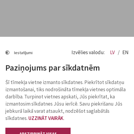
Izvēlies valodu:
LV
EN
Iestatījumi
Paziņojums par sīkdatnēm
Šī tīmekļa vietne izmanto sīkdatnes. Piekrītot sīkdatņu
izmantošanai, tiks nodrošināta tīmekļa vietnes optimāla
darbība. Turpinot vietnes apskati, Jūs piekrītat, ka
izmantosim sīkdatnes Jūsu ierīcē. Savu piekrišanu Jūs
jebkurā laikā varat atsaukt, nodzēšot saglabātās
sīkdatnes.
UZZINĀT VAIRĀK
.
APSTIPRINĀT VISAS