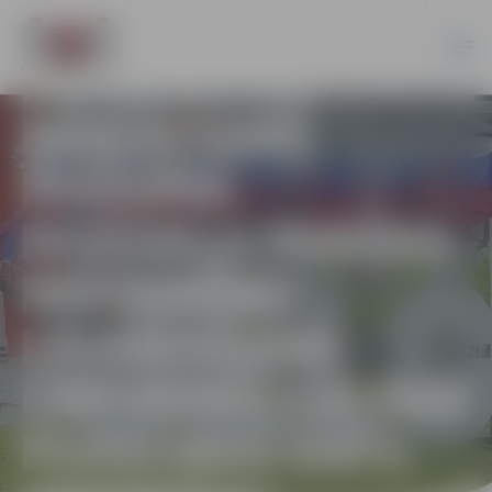
IZZIŅAS PAR
NEKUSTAMĀ
ĪPAŠUMA
NODOKĻA PARĀDA
NEESAMĪBU
IZSNIEGŠANA
(INFORMĀCIJA PAR
PERSONAS DATU