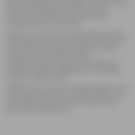
labošanu vai dzēšanu (ja tas iespējams), vai normatīvajos
aktos noteiktajos gadījumos lūgt datu apstrādes
ierobežošanu vai iebilst pret datu apstrādi, ja tiek
konstatēta prettiesiska to apstrāde.
Gadījumos, ja ir interese saņemt detalizētāku informāciju,
tiek konstatēti personas datu aizsardzības pārkāpumi vai
pastāv aizdomas par iespējamu pārkāpumu, aicinām
vērsties pie Pārziņa izmantojot norādīto
kontaktinformāciju vai sazināties ar pašvaldības datu
aizsardzības speciālistu (dati@jelgava.lv, tālr.63005444,
Lielā iela 11, Jelgava, LV-3001).
Sūdzības par personas datu aizsardzības pārkāpumiem var
tikt iesniegtas personas datu uzraudzības iestādei – Datu
valsts inspekcijai (adrese:
Elijas iela 17, Rīga, LV-1050, e-
pasta adrese: pasts@dvi.gov.lv
).