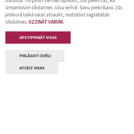
darbība. Turpinot vietnes apskati, Jūs piekrītat, ka
izmantosim sīkdatnes Jūsu ierīcē. Savu piekrišanu Jūs
jebkurā laikā varat atsaukt, nodzēšot saglabātās
sīkdatnes.
UZZINĀT VAIRĀK
.
APSTIPRINĀT VISAS
PIELĀGOT IZVĒLI
ATCELT VISAS
Kontakti