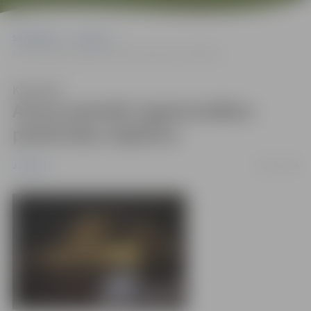
Sākumlapa
Jaunumi
Aicina pieteikt izgaismotākos pilsētvides objektus
Klausīties
Aicina pieteikt izgaismotākos
pilsētvides objektus
01/12/2010
Jaunumi