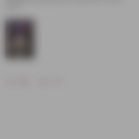
raksts”.
Drukāt
Dalīties