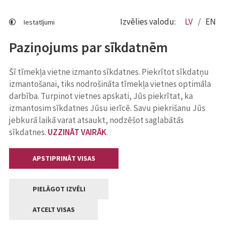
Izvēlies valodu:
LV
EN
Iestatījumi
Paziņojums par sīkdatnēm
Šī tīmekļa vietne izmanto sīkdatnes. Piekrītot sīkdatņu
izmantošanai, tiks nodrošināta tīmekļa vietnes optimāla
darbība. Turpinot vietnes apskati, Jūs piekrītat, ka
izmantosim sīkdatnes Jūsu ierīcē. Savu piekrišanu Jūs
jebkurā laikā varat atsaukt, nodzēšot saglabātās
sīkdatnes.
UZZINĀT VAIRĀK
.
APSTIPRINĀT VISAS
PIELĀGOT IZVĒLI
ATCELT VISAS