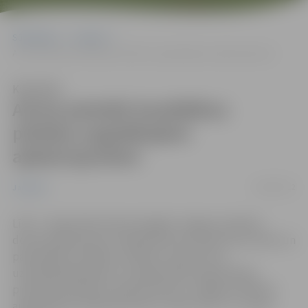
Sākumlapa
Jaunumi
Aicina pieteikt kandidātus pilsētas augstākajiem apbalvojumiem
Klausīties
Aicina pieteikt kandidātus
pilsētas augstākajiem
apbalvojumiem
04/04/2012
Jaunumi
Līdz 7. maija darba dienas beigām Jelgavas pilsētas
domes Apbalvojumu piešķiršanas komisija aicina valsts un
pašvaldības iestādes, pilsētas uzņēmumus,
uzņēmējsabiedrības un sabiedriskās organizācijas
pieteikt kandidātus apbalvošanai ar Jelgavas pilsētas
augstākajiem apbalvojumiem „Goda zīme” un „Goda