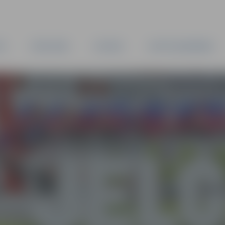
TA
PAŠVALDĪBA
IESTĀDES
KAPITĀLSABIEDRĪBAS