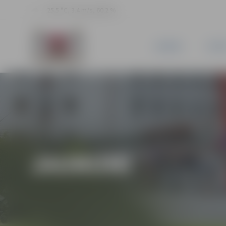
25.5 °C, 3.4 m/s, 60.2 %
JAUNUMI
PILSĒ
JAUNUMI