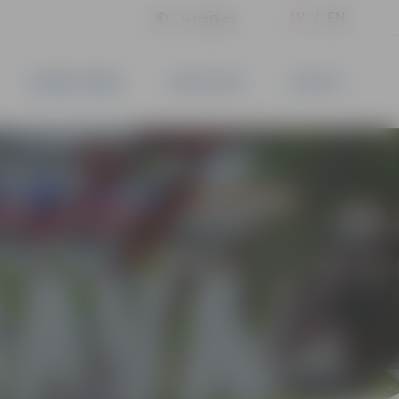
LV
EN
Iestatījumi
UZŅĒMĒJDARBĪBA
PAKALPOJUMI
KONTAKTI