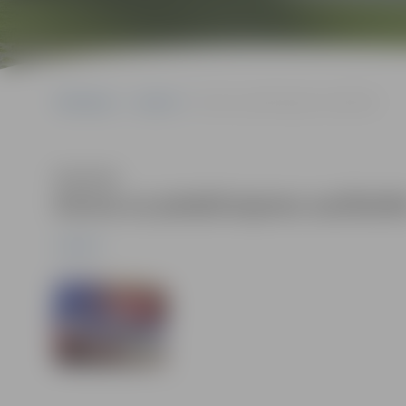
Sākumlapa
Jaunumi
Aicina uz piedzīvojumu sacīkstēm
Klausīties
Aicina uz piedzīvojumu sacīkst
Jaunumi