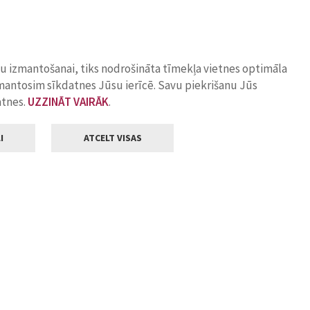
ņu izmantošanai, tiks nodrošināta tīmekļa vietnes optimāla
zmantosim sīkdatnes Jūsu ierīcē. Savu piekrišanu Jūs
atnes.
UZZINĀT VAIRĀK
.
I
ATCELT VISAS
Klientu apkalpošana
ilsētas pašvaldība
Darba laiks
, Jelgava, LV-3001
Pirmdienās
8.00 - 18.00
Otrdienās
8.00 - 17.00
22