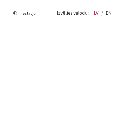
Izvēlies valodu:
LV
EN
Iestatījumi
Lapas karte
Viegli lasīt
Sociālo mediju lietošana
Sīkdatņu izmantošana