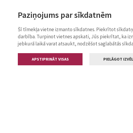
Paziņojums par sīkdatnēm
Šī tīmekļa vietne izmanto sīkdatnes. Piekrītot sīkdat
darbība. Turpinot vietnes apskati, Jūs piekrītat, ka i
jebkurā laikā varat atsaukt, nodzēšot saglabātās sīkd
APSTIPRINĀT VISAS
PIELĀGOT IZVĒL
Kontakti
Jelgavas valstp
Lielā iela 11
+371 630055