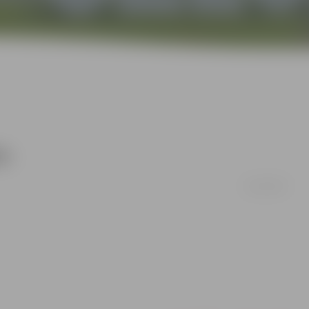
ēm
19/10/2007