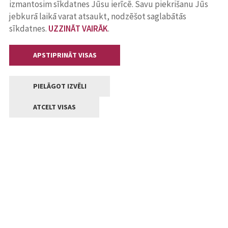
izmantosim sīkdatnes Jūsu ierīcē. Savu piekrišanu Jūs
jebkurā laikā varat atsaukt, nodzēšot saglabātās
sīkdatnes.
UZZINĀT VAIRĀK
.
APSTIPRINĀT VISAS
PIELĀGOT IZVĒLI
ATCELT VISAS
Kontakti
Jelgavas valstpilsētas pašvaldība