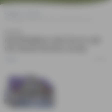
Sākumlapa
Jaunumi
Apmeklētājiem atkal durvis vaļā vērs Ādolfa Alunāna muzejs
Klausīties
Apmeklētājiem atkal durvis vaļā
vērs Ādolfa Alunāna muzejs
03/04/2011
Jaunumi