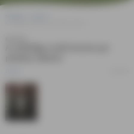
Sākumlapa
Jaunumi
Ar atbildīgu izvēli lemsim par pilsētas nākotni
Klausīties
Ar atbildīgu izvēli lemsim par
pilsētas nākotni
03/06/2009
Jaunumi