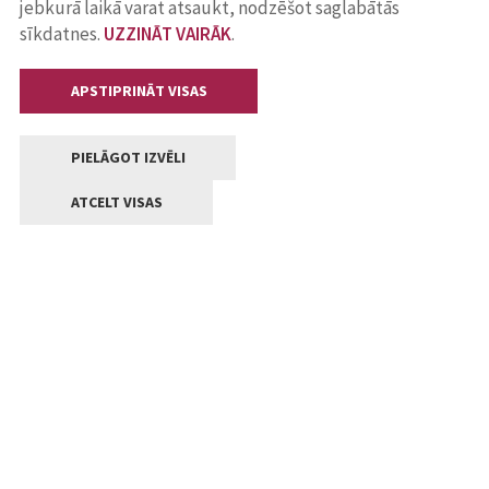
jebkurā laikā varat atsaukt, nodzēšot saglabātās
sīkdatnes.
UZZINĀT VAIRĀK
.
APSTIPRINĀT VISAS
PIELĀGOT IZVĒLI
ATCELT VISAS
Kontakti
Jelgavas valstpilsētas pašvaldība
Lielā iela 11, Jelgava, LV-3001