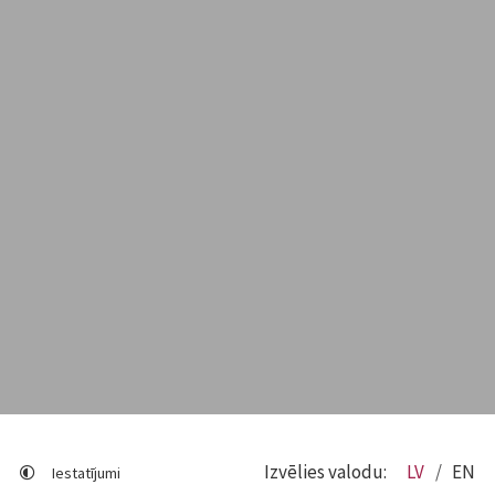
Izvēlies valodu:
LV
EN
Iestatījumi