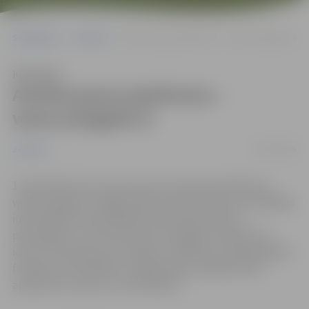
Sākumlapa
Jaunumi
Atvērta jauna platforma – www.zemgalei.lv
Klausīties
Atvērta jauna platforma –
www.zemgalei.lv
03/09/2009
Jaunumi
1.septembrī durvis vērusi jauna interneta platforma
www.zemgalei.lv. Mājas lapas pamatfunkcija ir aktuālākās
informācijas nodrošināšana nevalstiskā sektora
pārstāvjiem un interesentiem Zemgales reģionā, kas
ietver informāciju par projektu rakstīšanu, pieejamajiem
fondiem, likumdošanu, izglītojošiem pasākumiem,
apmācību kursiem un semināriem.