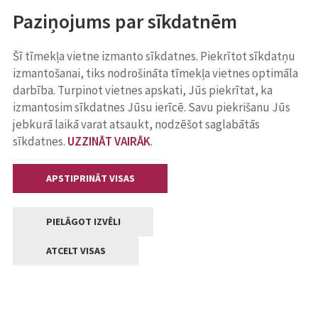
Paziņojums par sīkdatnēm
Šī tīmekļa vietne izmanto sīkdatnes. Piekrītot sīkdatņu
izmantošanai, tiks nodrošināta tīmekļa vietnes optimāla
darbība. Turpinot vietnes apskati, Jūs piekrītat, ka
izmantosim sīkdatnes Jūsu ierīcē. Savu piekrišanu Jūs
jebkurā laikā varat atsaukt, nodzēšot saglabātās
sīkdatnes.
UZZINĀT VAIRĀK
.
APSTIPRINĀT VISAS
PIELĀGOT IZVĒLI
ATCELT VISAS