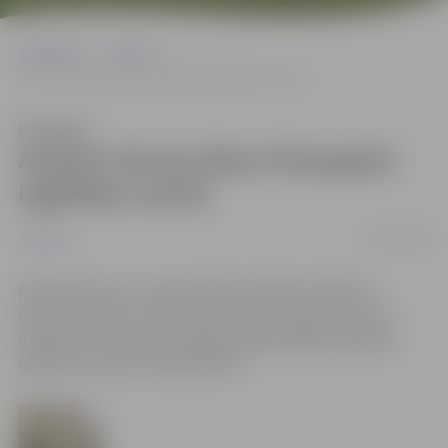
Sākumlapa
Jaunumi
Atvērto durvju diena Pieaugušo izglītības centrā
Klausīties
Atvērto durvju diena Pieaugušo
izglītības centrā
08/09/2009
Jaunumi
Rudenī durvis ver visas mācību iestādes, tāpēc 10.
septembrī plkst. 16:30 visi interesenti tiek aicināti uz
Atvērto durvju dienu Jelgavas reģionālajā Pieaugušo
izglītības centrā, Svētes ielā 33.