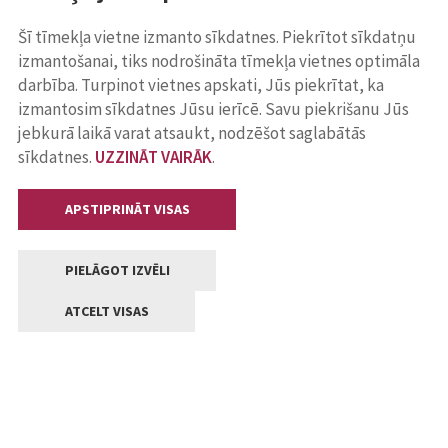
Šī tīmekļa vietne izmanto sīkdatnes. Piekrītot sīkdatņu
izmantošanai, tiks nodrošināta tīmekļa vietnes optimāla
darbība. Turpinot vietnes apskati, Jūs piekrītat, ka
izmantosim sīkdatnes Jūsu ierīcē. Savu piekrišanu Jūs
jebkurā laikā varat atsaukt, nodzēšot saglabātās
sīkdatnes.
UZZINĀT VAIRĀK
.
APSTIPRINĀT VISAS
PIELĀGOT IZVĒLI
ATCELT VISAS