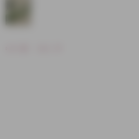
Drukāt
Dalīties