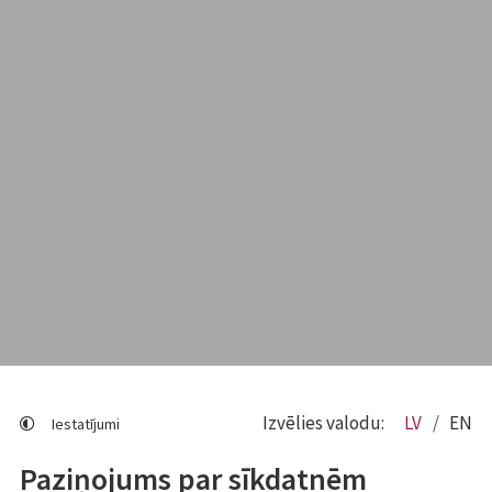
Izvēlies valodu:
LV
EN
Iestatījumi
Paziņojums par sīkdatnēm