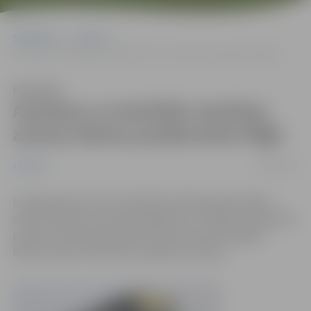
Sākumlapa
Jaunumi
Autobuss uz barikāžu aizstāvju atceres dienas pasākumiem Rīgā
Klausīties
Autobuss uz barikāžu aizstāvju
atceres dienas pasākumiem Rīgā
09/01/2013
Jaunumi
Lai jelgavnieki varētu piedalīties 1991. gada barikāžu
dienu notikumu atceres pasākumos, svētdien, 20.janvārī,
pulksten 10.30 pie pilsētas kultūras nama (Krišjāņa
Barona iela 6) interesentus gaidīs autobuss.