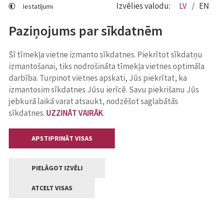
Izvēlies valodu:
LV
EN
Iestatījumi
Paziņojums par sīkdatnēm
Šī tīmekļa vietne izmanto sīkdatnes. Piekrītot sīkdatņu
izmantošanai, tiks nodrošināta tīmekļa vietnes optimāla
darbība. Turpinot vietnes apskati, Jūs piekrītat, ka
izmantosim sīkdatnes Jūsu ierīcē. Savu piekrišanu Jūs
jebkurā laikā varat atsaukt, nodzēšot saglabātās
sīkdatnes.
UZZINĀT VAIRĀK
.
APSTIPRINĀT VISAS
PIELĀGOT IZVĒLI
ATCELT VISAS