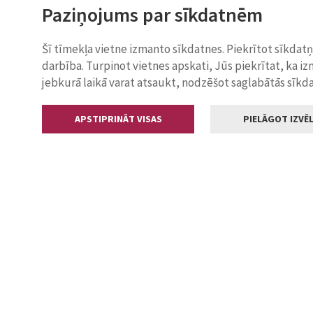
Paziņojums par sīkdatnēm
Šī tīmekļa vietne izmanto sīkdatnes. Piekrītot sīkdat
darbība. Turpinot vietnes apskati, Jūs piekrītat, ka i
jebkurā laikā varat atsaukt, nodzēšot saglabātās sīkd
APSTIPRINĀT VISAS
PIELĀGOT IZVĒL
Kontakti
Jelgavas valstp
Lielā iela 11
+371 630055
pasts@jelga