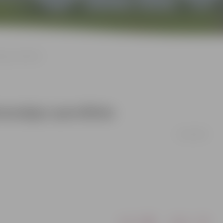
ju speciālista
assāpju speciālista
22/11/2010
Drukāt
Dalīties