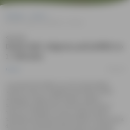
Sākumlapa
Jaunumi
Darba laiki Jelgavas pašvaldībā no 1. februāra
Klausīties
Darba laiki Jelgavas pašvaldībā no
1. februāra
26/01/2010
Jaunumi
Jau iepriekš informējām, ka, ņemot vērā sarežģīto
budžeta situāciju, lai saglabātu pašvaldības sniegto
pakalpojumu apjomu iedzīvotājiem, Jelgavas
pašvaldības izpilddirektore Irēna Škutāne izdevusi
rīkojumu ar 2010.gada 1. februāri Jelgavas pilsētas
pašvaldības administrācijas darbiniekiem noteikt nepilnu
darba laiku. Pašvaldības iestāžu, aģentūru vadītāji ar