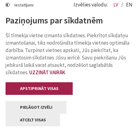
Izvēlies valodu:
LV
EN
Iestatījumi
Paziņojums par sīkdatnēm
Šī tīmekļa vietne izmanto sīkdatnes. Piekrītot sīkdatņu
izmantošanai, tiks nodrošināta tīmekļa vietnes optimāla
darbība. Turpinot vietnes apskati, Jūs piekrītat, ka
izmantosim sīkdatnes Jūsu ierīcē. Savu piekrišanu Jūs
jebkurā laikā varat atsaukt, nodzēšot saglabātās
sīkdatnes.
UZZINĀT VAIRĀK
.
APSTIPRINĀT VISAS
PIELĀGOT IZVĒLI
ATCELT VISAS