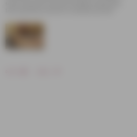
saviem rīkojumiem noteikuši attiecīgo iestāžu darba
laika organizāciju atbilstoši to darbības specifikai.
Drukāt
Dalīties