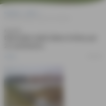
Sākumlapa
Jaunumi
Diennakts laikā ūdens krities par 21 centimetru
Klausīties
Diennakts laikā ūdens krities par
21 centimetru
28/03/2010
Jaunumi