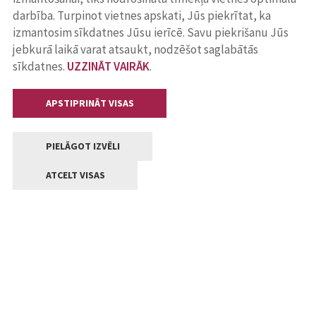
darbība. Turpinot vietnes apskati, Jūs piekrītat, ka
izmantosim sīkdatnes Jūsu ierīcē. Savu piekrišanu Jūs
jebkurā laikā varat atsaukt, nodzēšot saglabātās
sīkdatnes.
UZZINĀT VAIRĀK
.
APSTIPRINĀT VISAS
PIELĀGOT IZVĒLI
ATCELT VISAS
Kontakti