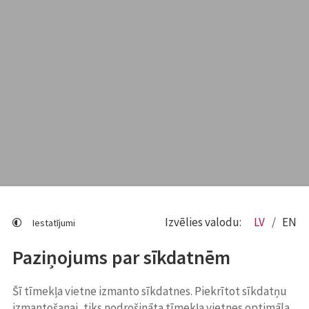
Izvēlies valodu:
LV
EN
Iestatījumi
Paziņojums par sīkdatnēm
Šī tīmekļa vietne izmanto sīkdatnes. Piekrītot sīkdatņu
izmantošanai, tiks nodrošināta tīmekļa vietnes optimāla